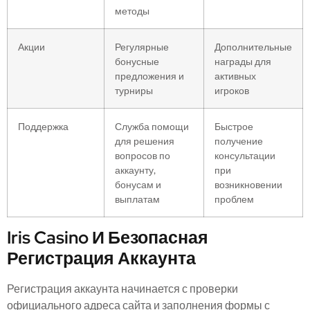
методы
Акции
Регулярные
Дополнительные
бонусные
награды для
предложения и
активных
турниры
игроков
Поддержка
Служба помощи
Быстрое
для решения
получение
вопросов по
консультации
аккаунту,
при
бонусам и
возникновении
выплатам
проблем
Iris Casino И Безопасная
Регистрация Аккаунта
Регистрация аккаунта начинается с проверки
официального адреса сайта и заполнения формы с