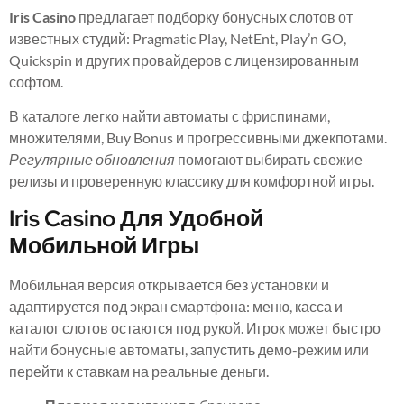
Iris Casino
предлагает подборку бонусных слотов от
известных студий: Pragmatic Play, NetEnt, Play’n GO,
Quickspin и других провайдеров с лицензированным
софтом.
В каталоге легко найти автоматы с фриспинами,
множителями, Buy Bonus и прогрессивными джекпотами.
Регулярные обновления
помогают выбирать свежие
релизы и проверенную классику для комфортной игры.
Iris Casino Для Удобной
Мобильной Игры
Мобильная версия открывается без установки и
адаптируется под экран смартфона: меню, касса и
каталог слотов остаются под рукой. Игрок может быстро
найти бонусные автоматы, запустить демо-режим или
перейти к ставкам на реальные деньги.