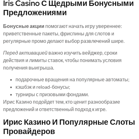
Iris Casino С Щедрыми Бонусными
Предложениями
Бонусные акции
помогают начать игру увереннее:
приветственные пакеты, фриспины для слотов и
регулярные промо делают выбор развлечений шире.
Перед активацией
важно изучить вейджер, сроки
действия и лимиты ставок, чтобы понимать условия
получения выигрыша.
подарочные вращения на популярные автоматы;
кэшбэк и reload-бонусы;
турниры с призовыми фондами.
Ирис Казино подойдет тем, кто ценит разнообразие
предложений и ответственный подход к игре.
Ирис Казино И Популярные Слоты
Провайдеров