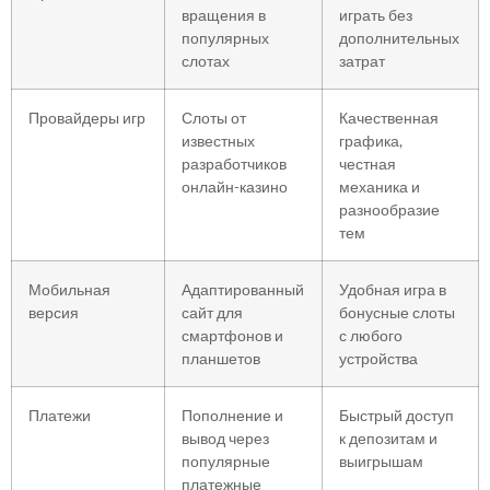
вращения в
играть без
популярных
дополнительных
слотах
затрат
Провайдеры игр
Слоты от
Качественная
известных
графика,
разработчиков
честная
онлайн-казино
механика и
разнообразие
тем
Мобильная
Адаптированный
Удобная игра в
версия
сайт для
бонусные слоты
смартфонов и
с любого
планшетов
устройства
Платежи
Пополнение и
Быстрый доступ
вывод через
к депозитам и
популярные
выигрышам
платежные