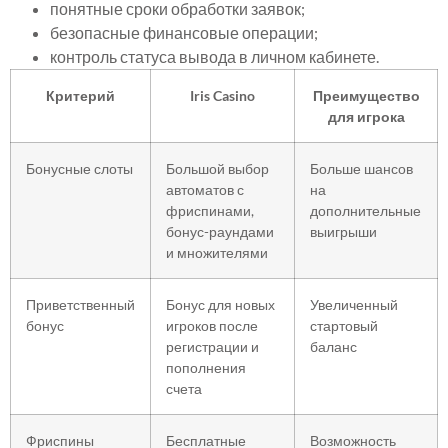
понятные сроки обработки заявок;
безопасные финансовые операции;
контроль статуса вывода в личном кабинете.
Критерий
Iris Casino
Преимущество
для игрока
Бонусные слоты
Большой выбор
Больше шансов
автоматов с
на
фриспинами,
дополнительные
бонус-раундами
выигрыши
и множителями
Приветственный
Бонус для новых
Увеличенный
бонус
игроков после
стартовый
регистрации и
баланс
пополнения
счета
Фриспины
Бесплатные
Возможность