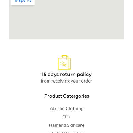
15 days return policy
from receiving your order
Product Catergories
African Clothing
Oils
Hair and Skincare