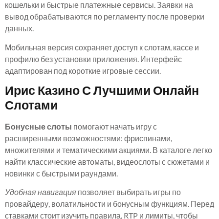
кошельки и быстрые платежные сервисы. Заявки на
вывод обрабатываются по регламенту после проверки
данных.
Мобильная версия сохраняет доступ к слотам, кассе и
профилю без установки приложения. Интерфейс
адаптирован под короткие игровые сессии.
Ирис Казино С Лучшими Онлайн
Слотами
Бонусные слоты
помогают начать игру с
расширенными возможностями: фриспинами,
множителями и тематическими акциями. В каталоге легко
найти классические автоматы, видеослоты с сюжетами и
новинки с быстрыми раундами.
Удобная навигация
позволяет выбирать игры по
провайдеру, волатильности и бонусным функциям. Перед
ставками стоит изучить правила, RTP и лимиты, чтобы