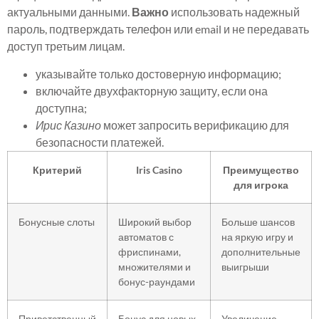
актуальными данными.
Важно
использовать надежный
пароль, подтверждать телефон или email и не передавать
доступ третьим лицам.
указывайте только достоверную информацию;
включайте двухфакторную защиту, если она
доступна;
Ирис Казино
может запросить верификацию для
безопасности платежей.
Критерий
Iris Casino
Преимущество
для игрока
Бонусные слоты
Широкий выбор
Больше шансов
автоматов с
на яркую игру и
фриспинами,
дополнительные
множителями и
выигрыши
бонус-раундами
Приветственный
Бонус для новых
Увеличение