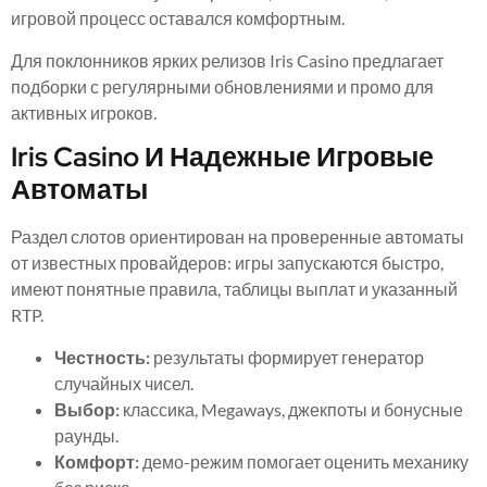
игровой процесс оставался комфортным.
Для поклонников ярких релизов Iris Casino предлагает
подборки с регулярными обновлениями и промо для
активных игроков.
Iris Casino И Надежные Игровые
Автоматы
Раздел слотов ориентирован на проверенные автоматы
от известных провайдеров: игры запускаются быстро,
имеют понятные правила, таблицы выплат и указанный
RTP.
Честность:
результаты формирует генератор
случайных чисел.
Выбор:
классика, Megaways, джекпоты и бонусные
раунды.
Комфорт:
демо-режим помогает оценить механику