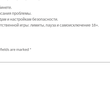
бинете.
исания проблемы.
ам и настройкам безопасности.
ственной игры: лимиты, пауза и самоисключение 18+.
fields are marked
*