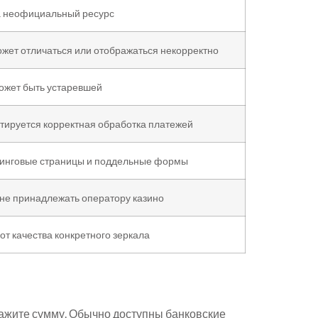
а неофициальный ресурс
жет отличаться или отображаться некорректно
жет быть устаревшей
нтируется корректная обработка платежей
нговые страницы и поддельные формы
 не принадлежать оператору казино
от качества конкретного зеркала
кажите сумму. Обычно доступны банковские