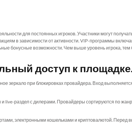
лояльности для постоянных игроков. Участники могут получа
кциям в зависимости от активности. VIP-программы включ
ьные бонусные возможности. Чем выше уровень игрока, тем
альный доступ к площадке
ое зеркало при блокировках провайдера. Вход выполняется
ры и live-раздел с дилерами. Провайдеры сортируются по жа
артами, электронными кошельками и криптовалютой. Перед 