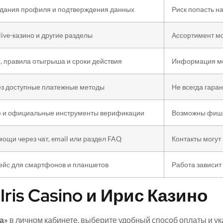
дания профиля и подтверждения данных
Риск попасть н
live-казино и другие разделы
Ассортимент мо
 правила отыгрыша и сроки действия
Информация мо
ез доступные платежные методы
Не всегда гара
 и официальные инструменты верификации
Возможны фиши
щи через чат, email или раздел FAQ
Контакты могут
йс для смартфонов и планшетов
Работа зависит 
Iris Casino и Ирис Казино
а»
в личном кабинете, выберите удобный способ оплаты и у