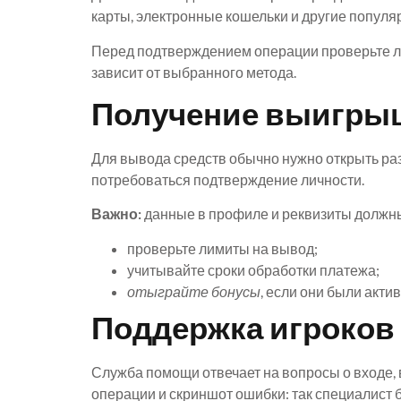
карты, электронные кошельки и другие попул
Перед подтверждением операции проверьте ли
зависит от выбранного метода.
Получение выигрыше
Для вывода средств обычно нужно открыть ра
потребоваться подтверждение личности.
Важно:
данные в профиле и реквизиты должны 
проверьте лимиты на вывод;
учитывайте сроки обработки платежа;
отыграйте бонусы
, если они были акти
Поддержка игроков I
Служба помощи отвечает на вопросы о входе, 
операции и скриншот ошибки: так специалист 