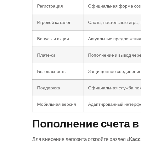
Регистрация
Официальная форма соз
Игровой каталог
Слоты, настольные игры, 
Бонусы и акции
Актуальные предложения,
Платежи
Пополнение и вывод чер
Безопасность
Защищенное соединение
Поддержка
Официальная служба помо
Мобильная версия
Адаптированный интерфе
Пополнение счета в 
Для внесения депозита откройте раздел
«Касс