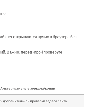
нно.
кабинет открываются прямо в браузере без
ний.
Важно
: перед игрой проверьте
Альтернативные зеркала/копии
ь дополнительной проверки адреса сайта