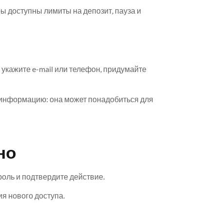
ы доступны лимиты на депозит, пауза и
 укажите e-mail или телефон, придумайте
ю информацию: она может понадобиться для
но
ароль и подтвердите действие.
ия нового доступа.