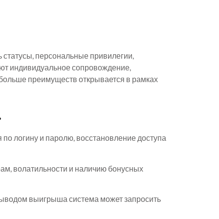
ть статусы, персональные привилегии,
ают индивидуальное сопровождение,
 больше преимуществ открывается в рамках
.
 по логину и паролю, восстановление доступа
нрам, волатильности и наличию бонусных
выводом выигрыша система может запросить