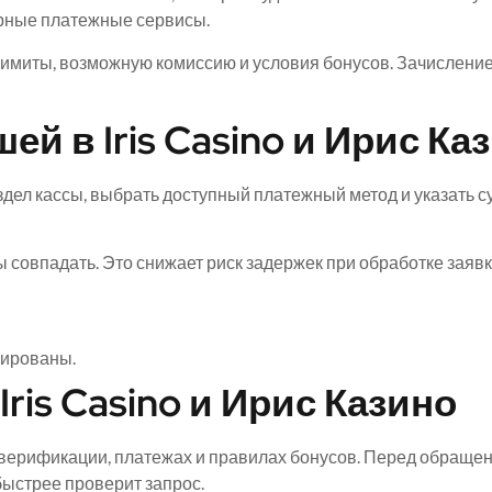
ярные платежные сервисы.
миты, возможную комиссию и условия бонусов. Зачисление 
й в Iris Casino и Ирис Ка
здел кассы, выбрать доступный платежный метод и указать 
совпадать. Это снижает риск задержек при обработке заявк
вированы.
ris Casino и Ирис Казино
верификации, платежах и правилах бонусов. Перед обращени
быстрее проверит запрос.