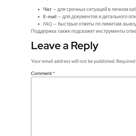
Чат
— для срочных ситуаций в личном ка
E-mail
— для документов и детального оп
FAQ
— быстрые ответы по лимитам, вывод
Поддержка также подскажет инструменты ответ
Leave a Reply
Your email address will not be published.
Required 
Comment
*