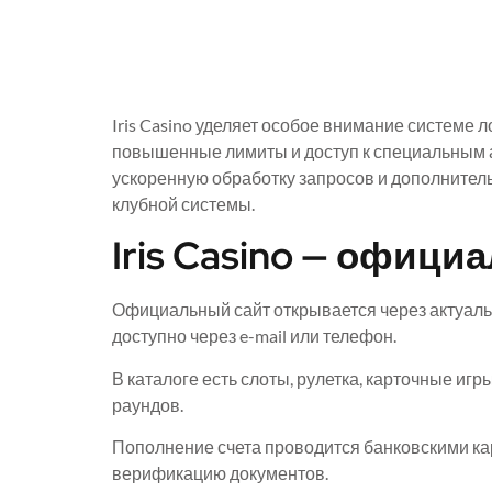
Iris Casino уделяет особое внимание системе 
повышенные лимиты и доступ к специальным а
ускоренную обработку запросов и дополнител
клубной системы.
Iris Casino — офици
Официальный сайт открывается через актуальн
доступно через e-mail или телефон.
В каталоге есть слоты, рулетка, карточные иг
раундов.
Пополнение счета проводится банковскими к
верификацию документов.