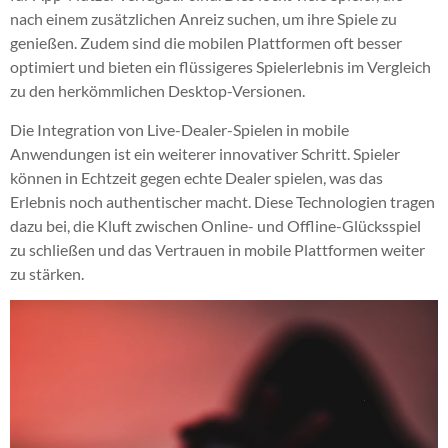
nach einem zusätzlichen Anreiz suchen, um ihre Spiele zu
genießen. Zudem sind die mobilen Plattformen oft besser
optimiert und bieten ein flüssigeres Spielerlebnis im Vergleich
zu den herkömmlichen Desktop-Versionen.
Die Integration von Live-Dealer-Spielen in mobile
Anwendungen ist ein weiterer innovativer Schritt. Spieler
können in Echtzeit gegen echte Dealer spielen, was das
Erlebnis noch authentischer macht. Diese Technologien tragen
dazu bei, die Kluft zwischen Online- und Offline-Glücksspiel
zu schließen und das Vertrauen in mobile Plattformen weiter
zu stärken.