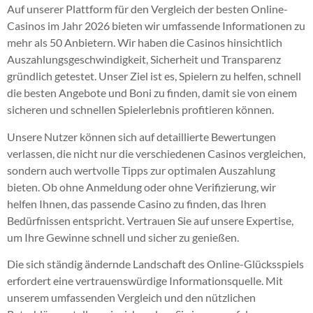
Auf unserer Plattform für den Vergleich der besten Online-
Casinos im Jahr 2026 bieten wir umfassende Informationen zu
mehr als 50 Anbietern. Wir haben die Casinos hinsichtlich
Auszahlungsgeschwindigkeit, Sicherheit und Transparenz
gründlich getestet. Unser Ziel ist es, Spielern zu helfen, schnell
die besten Angebote und Boni zu finden, damit sie von einem
sicheren und schnellen Spielerlebnis profitieren können.
Unsere Nutzer können sich auf detaillierte Bewertungen
verlassen, die nicht nur die verschiedenen Casinos vergleichen,
sondern auch wertvolle Tipps zur optimalen Auszahlung
bieten. Ob ohne Anmeldung oder ohne Verifizierung, wir
helfen Ihnen, das passende Casino zu finden, das Ihren
Bedürfnissen entspricht. Vertrauen Sie auf unsere Expertise,
um Ihre Gewinne schnell und sicher zu genießen.
Die sich ständig ändernde Landschaft des Online-Glücksspiels
erfordert eine vertrauenswürdige Informationsquelle. Mit
unserem umfassenden Vergleich und den nützlichen