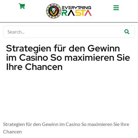
Strategien für den Gewinn
im Casino So maximieren Sie
Ihre Chancen
Strategien für den Gewinn im Casino So maximieren Sie Ihre
Chancen