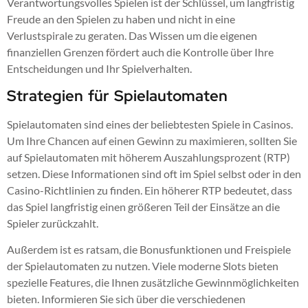
Verantwortungsvolles Spielen ist der Schlüssel, um langfristig
Freude an den Spielen zu haben und nicht in eine
Verlustspirale zu geraten. Das Wissen um die eigenen
finanziellen Grenzen fördert auch die Kontrolle über Ihre
Entscheidungen und Ihr Spielverhalten.
Strategien für Spielautomaten
Spielautomaten sind eines der beliebtesten Spiele in Casinos.
Um Ihre Chancen auf einen Gewinn zu maximieren, sollten Sie
auf Spielautomaten mit höherem Auszahlungsprozent (RTP)
setzen. Diese Informationen sind oft im Spiel selbst oder in den
Casino-Richtlinien zu finden. Ein höherer RTP bedeutet, dass
das Spiel langfristig einen größeren Teil der Einsätze an die
Spieler zurückzahlt.
Außerdem ist es ratsam, die Bonusfunktionen und Freispiele
der Spielautomaten zu nutzen. Viele moderne Slots bieten
spezielle Features, die Ihnen zusätzliche Gewinnmöglichkeiten
bieten. Informieren Sie sich über die verschiedenen