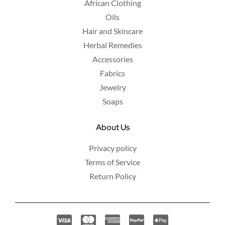
African Clothing
Oils
Hair and Skincare
Herbal Remedies
Accessories
Fabrics
Jewelry
Soaps
About Us
Privacy policy
Terms of Service
Return Policy