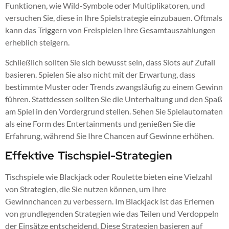
Funktionen, wie Wild-Symbole oder Multiplikatoren, und
versuchen Sie, diese in Ihre Spielstrategie einzubauen. Oftmals
kann das Triggern von Freispielen Ihre Gesamtauszahlungen
erheblich steigern.
Schließlich sollten Sie sich bewusst sein, dass Slots auf Zufall
basieren. Spielen Sie also nicht mit der Erwartung, dass
bestimmte Muster oder Trends zwangsläufig zu einem Gewinn
führen. Stattdessen sollten Sie die Unterhaltung und den Spaß
am Spiel in den Vordergrund stellen. Sehen Sie Spielautomaten
als eine Form des Entertainments und genießen Sie die
Erfahrung, während Sie Ihre Chancen auf Gewinne erhöhen.
Effektive Tischspiel-Strategien
Tischspiele wie Blackjack oder Roulette bieten eine Vielzahl
von Strategien, die Sie nutzen können, um Ihre
Gewinnchancen zu verbessern. Im Blackjack ist das Erlernen
von grundlegenden Strategien wie das Teilen und Verdoppeln
der Einsätze entscheidend. Diese Strategien basieren auf