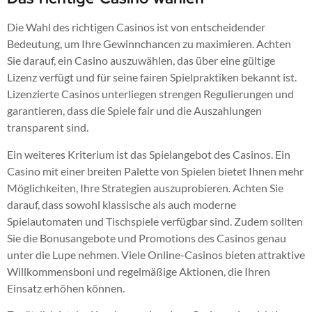
Die Wahl des richtigen Casinos ist von entscheidender
Bedeutung, um Ihre Gewinnchancen zu maximieren. Achten
Sie darauf, ein Casino auszuwählen, das über eine gültige
Lizenz verfügt und für seine fairen Spielpraktiken bekannt ist.
Lizenzierte Casinos unterliegen strengen Regulierungen und
garantieren, dass die Spiele fair und die Auszahlungen
transparent sind.
Ein weiteres Kriterium ist das Spielangebot des Casinos. Ein
Casino mit einer breiten Palette von Spielen bietet Ihnen mehr
Möglichkeiten, Ihre Strategien auszuprobieren. Achten Sie
darauf, dass sowohl klassische als auch moderne
Spielautomaten und Tischspiele verfügbar sind. Zudem sollten
Sie die Bonusangebote und Promotions des Casinos genau
unter die Lupe nehmen. Viele Online-Casinos bieten attraktive
Willkommensboni und regelmäßige Aktionen, die Ihren
Einsatz erhöhen können.