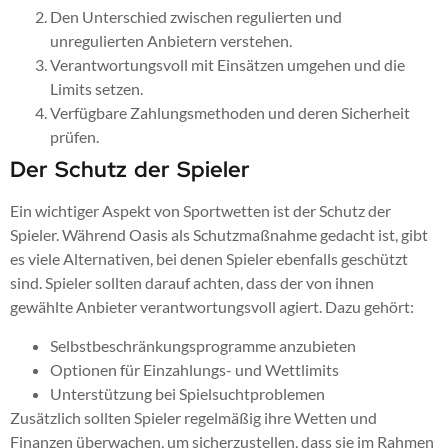
Den Unterschied zwischen regulierten und
unregulierten Anbietern verstehen.
Verantwortungsvoll mit Einsätzen umgehen und die
Limits setzen.
Verfügbare Zahlungsmethoden und deren Sicherheit
prüfen.
Der Schutz der Spieler
Ein wichtiger Aspekt von Sportwetten ist der Schutz der
Spieler. Während Oasis als Schutzmaßnahme gedacht ist, gibt
es viele Alternativen, bei denen Spieler ebenfalls geschützt
sind. Spieler sollten darauf achten, dass der von ihnen
gewählte Anbieter verantwortungsvoll agiert. Dazu gehört:
Selbstbeschränkungsprogramme anzubieten
Optionen für Einzahlungs- und Wettlimits
Unterstützung bei Spielsuchtproblemen
Zusätzlich sollten Spieler regelmäßig ihre Wetten und
Finanzen überwachen, um sicherzustellen, dass sie im Rahmen