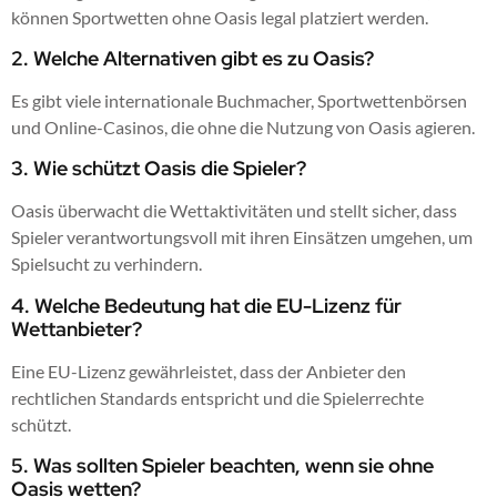
können Sportwetten ohne Oasis legal platziert werden.
2. Welche Alternativen gibt es zu Oasis?
Es gibt viele internationale Buchmacher, Sportwettenbörsen
und Online-Casinos, die ohne die Nutzung von Oasis agieren.
3. Wie schützt Oasis die Spieler?
Oasis überwacht die Wettaktivitäten und stellt sicher, dass
Spieler verantwortungsvoll mit ihren Einsätzen umgehen, um
Spielsucht zu verhindern.
4. Welche Bedeutung hat die EU-Lizenz für
Wettanbieter?
Eine EU-Lizenz gewährleistet, dass der Anbieter den
rechtlichen Standards entspricht und die Spielerrechte
schützt.
5. Was sollten Spieler beachten, wenn sie ohne
Oasis wetten?