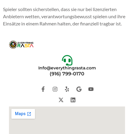
Spieler sollten sicherstellen, dass sie nur bei lizenzierten
Anbietern wetten, verantwortungsbewusst spielen und ihre
Einsätze in einem Rahmen halten, der finanziell tragbar ist.
Info@everythingrasta.com
(916) 799-0170