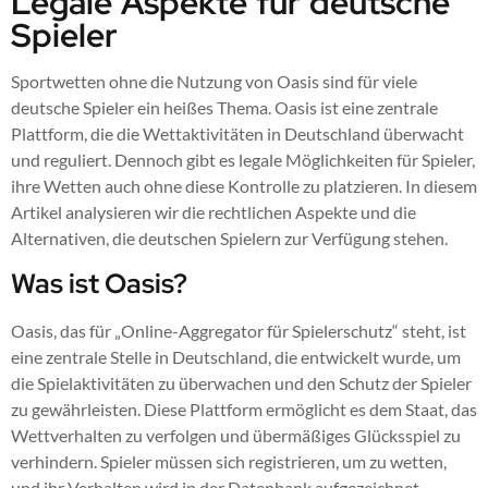
Legale Aspekte für deutsche
Spieler
Sportwetten ohne die Nutzung von Oasis sind für viele
deutsche Spieler ein heißes Thema. Oasis ist eine zentrale
Plattform, die die Wettaktivitäten in Deutschland überwacht
und reguliert. Dennoch gibt es legale Möglichkeiten für Spieler,
ihre Wetten auch ohne diese Kontrolle zu platzieren. In diesem
Artikel analysieren wir die rechtlichen Aspekte und die
Alternativen, die deutschen Spielern zur Verfügung stehen.
Was ist Oasis?
Oasis, das für „Online-Aggregator für Spielerschutz“ steht, ist
eine zentrale Stelle in Deutschland, die entwickelt wurde, um
die Spielaktivitäten zu überwachen und den Schutz der Spieler
zu gewährleisten. Diese Plattform ermöglicht es dem Staat, das
Wettverhalten zu verfolgen und übermäßiges Glücksspiel zu
verhindern. Spieler müssen sich registrieren, um zu wetten,
und ihr Verhalten wird in der Datenbank aufgezeichnet.