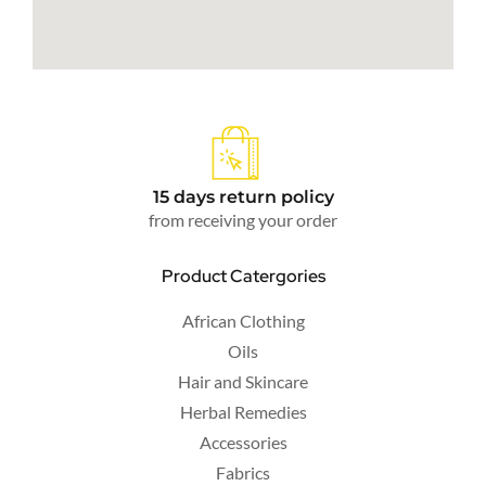
15 days return policy
from receiving your order
Product Catergories
African Clothing
Oils
Hair and Skincare
Herbal Remedies
Accessories
Fabrics