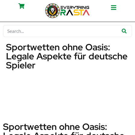
Sportwetten ohne Oasis:
Legale Aspekte für deutsche
Spieler
Sportwetten ohne Oasis: