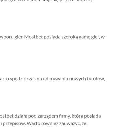
yboru gier. Mostbet posiada szeroką gamę gier, w
 warto spędzić czas na odkrywaniu nowych tytułów,
stbet działa pod zarządem firmy, która posiada
i przepisów. Warto również zauważyć, że: