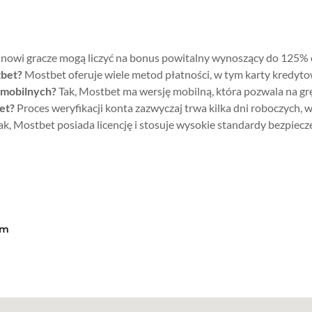
 nowi gracze mogą liczyć na bonus powitalny wynoszący do 125% 
tbet?
Mostbet oferuje wiele metod płatności, w tym karty kredytow
 mobilnych?
Tak, Mostbet ma wersję mobilną, która pozwala na grę
et?
Proces weryfikacji konta zazwyczaj trwa kilka dni roboczych, 
ak, Mostbet posiada licencję i stosuje wysokie standardy bezpiec
om