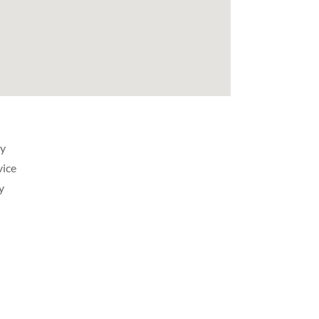
cy
vice
y