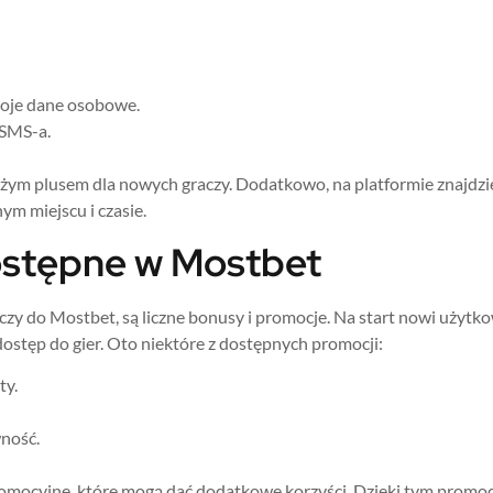
woje dane osobowe.
 SMS-a.
dużym plusem dla nowych graczy. Dodatkowo, na platformie znajdzie
ym miejscu i czasie.
ostępne w Mostbet
czy do Mostbet, są liczne bonusy i promocje. Na start nowi użyt
dostęp do gier. Oto niektóre z dostępnych promocji:
ty.
ność.
omocyjne, które mogą dać dodatkowe korzyści. Dzięki tym promocj