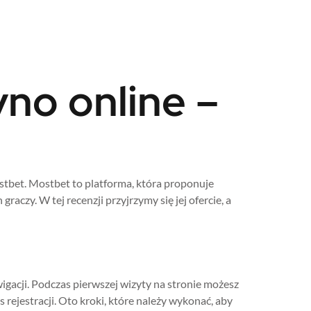
yno online –
ostbet. Mostbet to platforma, która proponuje
zy. W tej recenzji przyjrzymy się jej ofercie, a
igacji. Podczas pierwszej wizyty na stronie możesz
s rejestracji. Oto kroki, które należy wykonać, aby