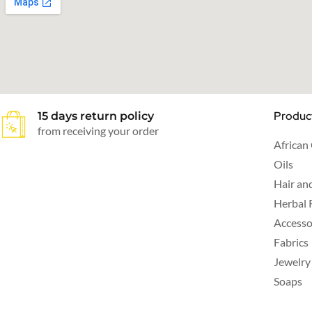
Produc
15 days return policy
from receiving your order
African
Oils
Hair an
Herbal 
Accesso
Fabrics
Jewelry
Soaps