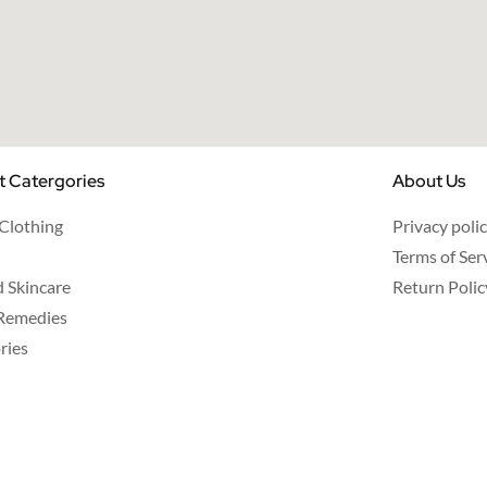
t Catergories
About Us
 Clothing
Privacy poli
Terms of Ser
d Skincare
Return Polic
Remedies
ries