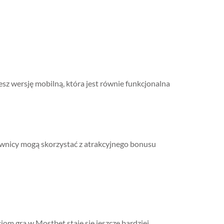
sz wersję mobilną, która jest równie funkcjonalna
kownicy mogą skorzystać z atrakcyjnego bonusu
om gra w Mostbet staje się jeszcze bardziej