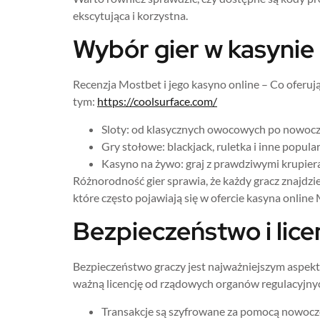
ekscytująca i korzystna.
Wybór gier w kasynie
Recenzja Mostbet i jego kasyno online – Co oferu
tym:
https://coolsurface.com/
Sloty: od klasycznych owocowych po nowocz
Gry stołowe: blackjack, ruletka i inne popul
Kasyno na żywo: graj z prawdziwymi krupier
Różnorodność gier sprawia, że każdy gracz znajdzi
które często pojawiają się w ofercie kasyna online
Bezpieczeństwo i lic
Bezpieczeństwo graczy jest najważniejszym aspekt
ważną licencję od rządowych organów regulacyjnyc
Transakcje są szyfrowane za pomocą nowocze