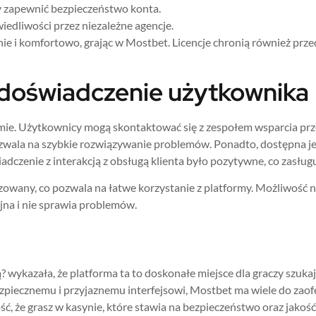
y zapewnić bezpieczeństwo konta.
edliwości przez niezależne agencje.
ie i komfortowo, grając w Mostbet. Licencje chronią również prze
i doświadczenie użytkownika
e. Użytkownicy mogą skontaktować się z zespołem wsparcia przez 
o pozwala na szybkie rozwiązywanie problemów. Ponadto, dostępna
adczenie z interakcją z obsługą klienta było pozytywne, co zasług
alizowany, co pozwala na łatwe korzystanie z platformy. Możliwość 
yjna i nie sprawia problemów.
? wykazała, że platforma ta to doskonałe miejsce dla graczy szukaj
bezpiecznemu i przyjaznemu interfejsowi, Mostbet ma wiele do z
 że grasz w kasynie, które stawia na bezpieczeństwo oraz jakość