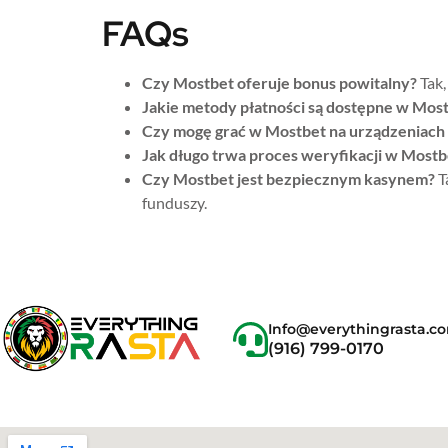
FAQs
Czy Mostbet oferuje bonus powitalny?
Tak,
Jakie metody płatności są dostępne w Mos
Czy mogę grać w Mostbet na urządzeniach
Jak długo trwa proces weryfikacji w Mostb
Czy Mostbet jest bezpiecznym kasynem?
T
funduszy.
Info@everythingrasta.c
(916) 799-0170