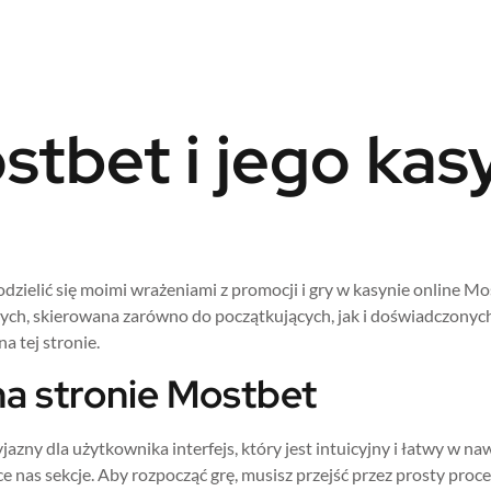
tbet i jego kas
odzielić się moimi wrażeniami z promocji i gry w kasynie online M
, skierowana zarówno do początkujących, jak i doświadczonych grac
a tej stronie.
a na stronie Mostbet
ny dla użytkownika interfejs, który jest intuicyjny i łatwy w naw
ce nas sekcje. Aby rozpocząć grę, musisz przejść przez prosty proce