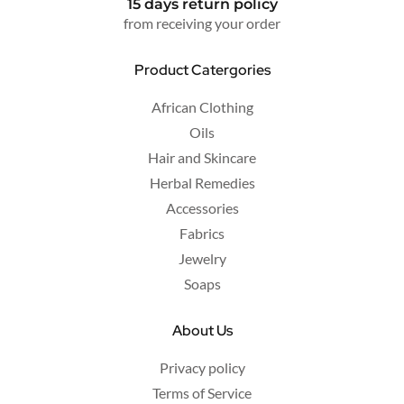
15 days return policy
from receiving your order
Product Catergories
African Clothing
Oils
Hair and Skincare
Herbal Remedies
Accessories
Fabrics
Jewelry
Soaps
About Us
Privacy policy
Terms of Service