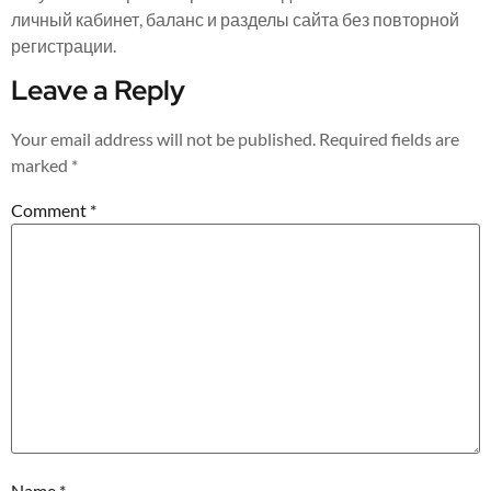
личный кабинет, баланс и разделы сайта без повторной
регистрации.
Leave a Reply
Your email address will not be published.
Required fields are
marked
*
Comment
*
Name
*