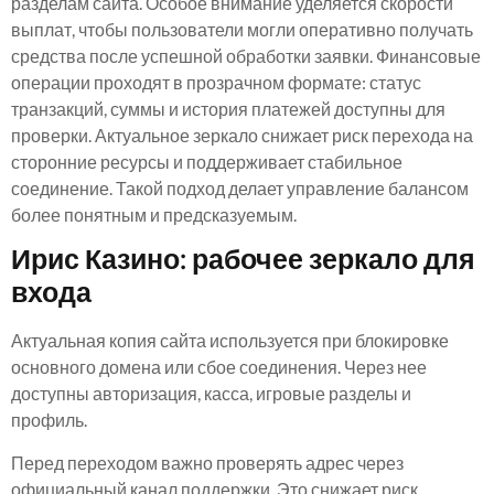
разделам сайта. Особое внимание уделяется скорости
выплат, чтобы пользователи могли оперативно получать
средства после успешной обработки заявки. Финансовые
операции проходят в прозрачном формате: статус
транзакций, суммы и история платежей доступны для
проверки. Актуальное зеркало снижает риск перехода на
сторонние ресурсы и поддерживает стабильное
соединение. Такой подход делает управление балансом
более понятным и предсказуемым.
Ирис Казино: рабочее зеркало для
входа
Актуальная копия сайта используется при блокировке
основного домена или сбое соединения. Через нее
доступны авторизация, касса, игровые разделы и
профиль.
Перед переходом важно проверять адрес через
официальный канал поддержки. Это снижает риск