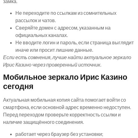
замка.
Не переходите по ссылкам из сомнительных
рассылок и чатов.
Сверяйте домен с адресом, указанным на
официальных каналах.
Не вводите логин и пароль, если страница выглядит
иначе или просит лишние данные.
Если есть сомнения, лучше найти актуальное зеркало
Ирис Казино через проверенный источник.
Мобильное зеркало Ирис Казино
сегодня
Актуальная мобильная копия сайта помогает войти со
смартфона, если основной адрес временно недоступен.
Перед переходом проверьте корректность ссылки и
наличие защищённого соединения.
работает через браузер без установки;