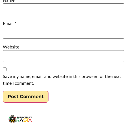
Email
*
Website
Save my name, email, and website in this browser for the next
time I comment.