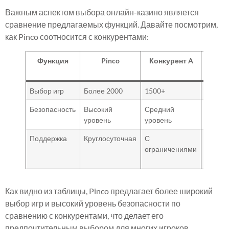
Важным аспектом выбора онлайн-казино является
сравнение предлагаемых функций. Давайте посмотрим,
как Pinco соотносится с конкурентами:
Функция
Pinco
Конкурент A
Конку
B
Выбор игр
Более 2000
1500+
1800+
Безопасность
Высокий
Средний
Низкий
уровень
уровень
уровен
Поддержка
Круглосуточная
С
Только
ограничениями
рабоч
часы
Как видно из таблицы, Pinco предлагает более широкий
выбор игр и высокий уровень безопасности по
сравнению с конкурентами, что делает его
предпочтительным выбором для многих игроков.