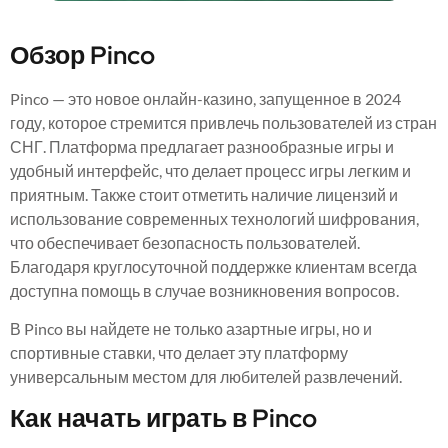
Обзор Pinco
Pinco — это новое онлайн-казино, запущенное в 2024
году, которое стремится привлечь пользователей из стран
СНГ. Платформа предлагает разнообразные игры и
удобный интерфейс, что делает процесс игры легким и
приятным. Также стоит отметить наличие лицензий и
использование современных технологий шифрования,
что обеспечивает безопасность пользователей.
Благодаря круглосуточной поддержке клиентам всегда
доступна помощь в случае возникновения вопросов.
В Pinco вы найдете не только азартные игры, но и
спортивные ставки, что делает эту платформу
универсальным местом для любителей развлечений.
Как начать играть в Pinco