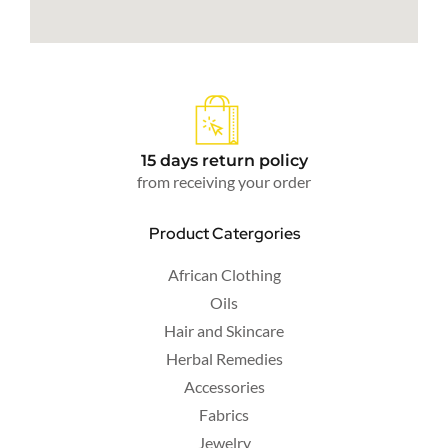
15 days return policy
from receiving your order
Product Catergories
African Clothing
Oils
Hair and Skincare
Herbal Remedies
Accessories
Fabrics
Jewelry