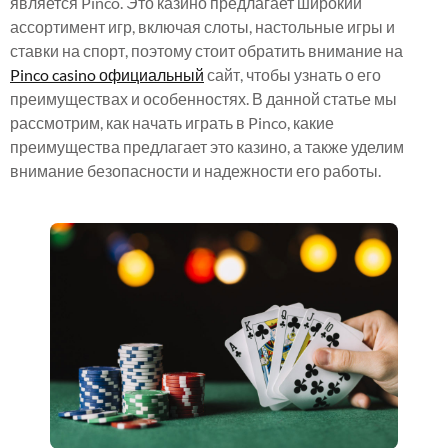
является Pinco. Это казино предлагает широкий
ассортимент игр, включая слоты, настольные игры и
ставки на спорт, поэтому стоит обратить внимание на
Pinco casino официальный
сайт, чтобы узнать о его
преимуществах и особенностях. В данной статье мы
рассмотрим, как начать играть в Pinco, какие
преимущества предлагает это казино, а также уделим
внимание безопасности и надежности его работы.