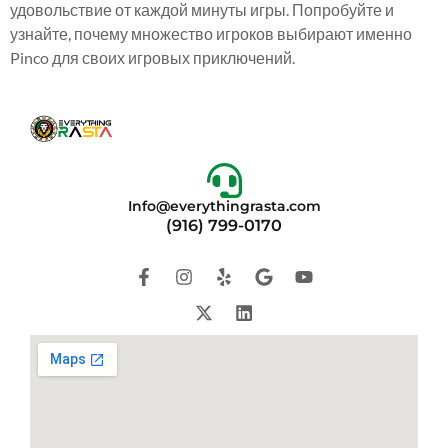
удовольствие от каждой минуты игры. Попробуйте и
узнайте, почему множество игроков выбирают именно
Pinco для своих игровых приключений.
Info@everythingrasta.com
(916) 799-0170