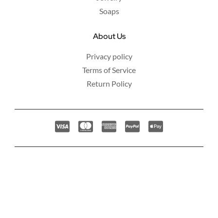
Soaps
About Us
Privacy policy
Terms of Service
Return Policy
Copyright © 2025
Made With
By
LAST
Everything Rasta | All Rights
HATCH
Reserved