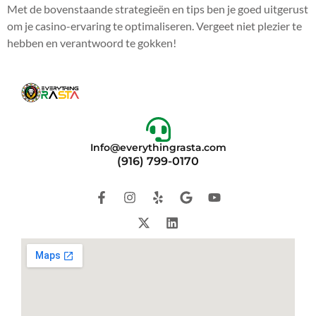
Met de bovenstaande strategieën en tips ben je goed uitgerust
om je casino-ervaring te optimaliseren. Vergeet niet plezier te
hebben en verantwoord te gokken!
Info@everythingrasta.com
(916) 799-0170