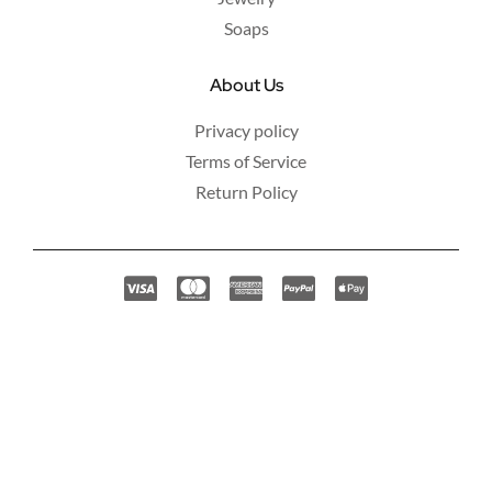
Soaps
About Us
Privacy policy
Terms of Service
Return Policy
Copyright © 2025
Made With
By
LAST
Everything Rasta | All Rights
HATCH
Reserved