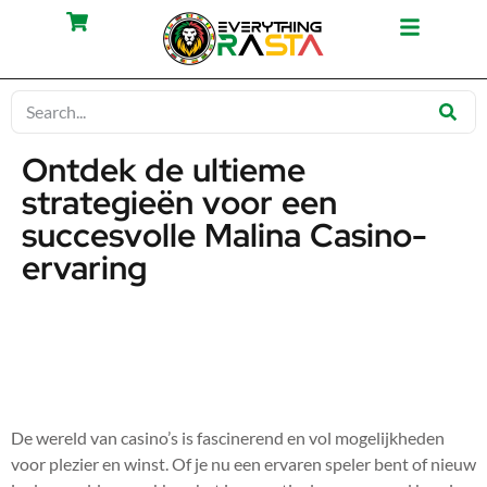
Ontdek de ultieme
strategieën voor een
succesvolle Malina Casino-
ervaring
De wereld van casino’s is fascinerend en vol mogelijkheden
voor plezier en winst. Of je nu een ervaren speler bent of nieuw