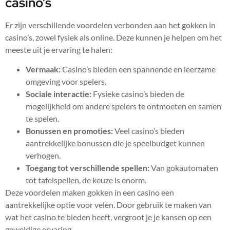
casino’s
Er zijn verschillende voordelen verbonden aan het gokken in
casino’s, zowel fysiek als online. Deze kunnen je helpen om het
meeste uit je ervaring te halen:
Vermaak:
Casino’s bieden een spannende en leerzame
omgeving voor spelers.
Sociale interactie:
Fysieke casino’s bieden de
mogelijkheid om andere spelers te ontmoeten en samen
te spelen.
Bonussen en promoties:
Veel casino’s bieden
aantrekkelijke bonussen die je speelbudget kunnen
verhogen.
Toegang tot verschillende spellen:
Van gokautomaten
tot tafelspellen, de keuze is enorm.
Deze voordelen maken gokken in een casino een
aantrekkelijke optie voor velen. Door gebruik te maken van
wat het casino te bieden heeft, vergroot je je kansen op een
geweldige ervaring.