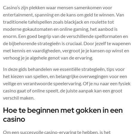
Casino’s zijn plekken waar mensen samenkomen voor
entertainment, spanning en de kans om geld te winnen. Van
traditionele tafelspellen zoals blackjack en roulette tot
moderne gokautomaten en online gaming, het aanbod is
enorm. Een goed begrip van de verschillende spelformaten en
de bijbehorende strategieën is cruciaal. Door jezelf te wapenen
met kennis en vaardigheden, vergroot je je kansen op winst en
verhoog je je algehele genot van de ervaring.
In deze gids behandelen we essentiële strategieën, tips voor
het kiezen van spellen, en belangrijke overwegingen voor een
veilige en verantwoorde speelervaring. Of je nu naar een fysiek
casino gaat of online speelt, de juiste aanpak kan een groot
verschil maken.
Hoe te beginnen met gokken in een
casino
Om een succesvolle casino-ervaring te hebben, is het