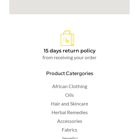
15 days return policy
from receiving your order
Product Catergories
African Clothing
Oils
Hair and Skincare
Herbal Remedies
Accessories
Fabrics
Jewelry