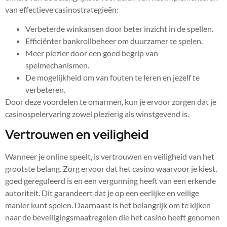
van effectieve casinostrategieën:
Verbeterde winkansen door beter inzicht in de spellen.
Efficiënter bankrollbeheer om duurzamer te spelen.
Meer plezier door een goed begrip van
spelmechanismen.
De mogelijkheid om van fouten te leren en jezelf te
verbeteren.
Door deze voordelen te omarmen, kun je ervoor zorgen dat je
casinospelervaring zowel plezierig als winstgevend is.
Vertrouwen en veiligheid
Wanneer je online speelt, is vertrouwen en veiligheid van het
grootste belang. Zorg ervoor dat het casino waarvoor je kiest,
goed gereguleerd is en een vergunning heeft van een erkende
autoriteit. Dit garandeert dat je op een eerlijke en veilige
manier kunt spelen. Daarnaast is het belangrijk om te kijken
naar de beveiligingsmaatregelen die het casino heeft genomen