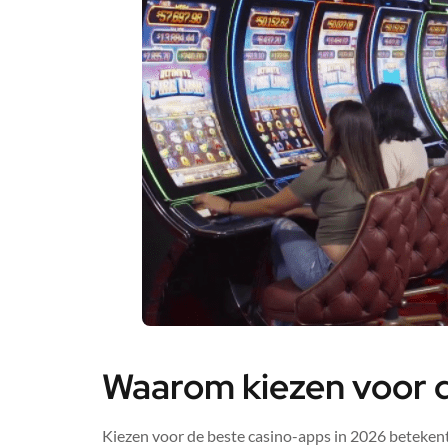
Waarom kiezen voor 
Kiezen voor de beste casino-apps in 2026 betekent 