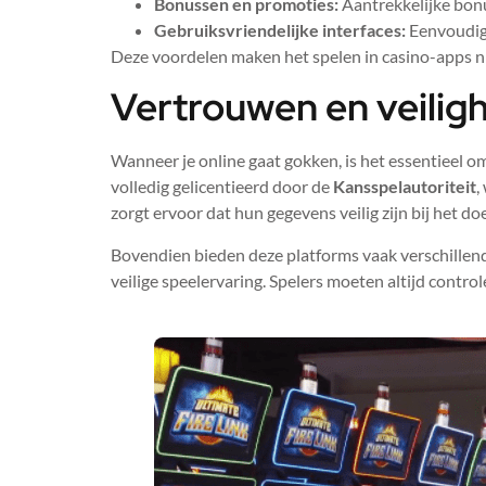
Bonussen en promoties:
Aantrekkelijke bon
Gebruiksvriendelijke interfaces:
Eenvoudige
Deze voordelen maken het spelen in casino-apps nie
Vertrouwen en veilig
Wanneer je online gaat gokken, is het essentieel o
volledig gelicentieerd door de
Kansspelautoriteit
,
zorgt ervoor dat hun gegevens veilig zijn bij het do
Bovendien bieden deze platforms vaak verschillend
veilige speelervaring. Spelers moeten altijd cont