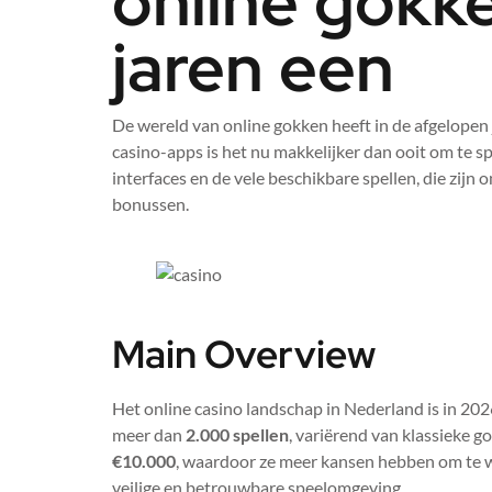
online gokke
jaren een
De wereld van online gokken heeft in de afgelope
casino-apps is het nu makkelijker dan ooit om te s
interfaces en de vele beschikbare spellen, die zij
bonussen.
Main Overview
Het online casino landschap in Nederland is in 202
meer dan
2.000 spellen
, variërend van klassieke 
€10.000
, waardoor ze meer kansen hebben om te w
veilige en betrouwbare speelomgeving.