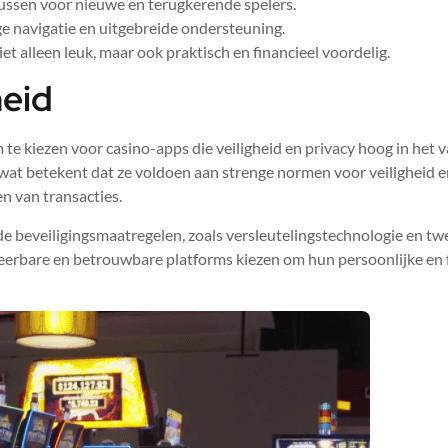
ussen voor nieuwe en terugkerende spelers.
 navigatie en uitgebreide ondersteuning.
t alleen leuk, maar ook praktisch en financieel voordelig.
heid
m te kiezen voor casino-apps die veiligheid en privacy hoog in het
 wat betekent dat ze voldoen aan strenge normen voor veiligheid en
en van transacties.
e beveiligingsmaatregelen, zoals versleutelingstechnologie en tw
roleerbare en betrouwbare platforms kiezen om hun persoonlijke en