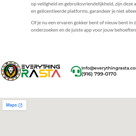
op veiligheid en gebruiksvriendelijkheid, zijn de
en gelicentieerde platforms, garandeer je niet all
Of je nu een ervaren gokker bent of nieuw bent in 
onderzoeken en de juiste app voor jouw behoeften 
Info@everythingrasta.c
(916) 799-0170