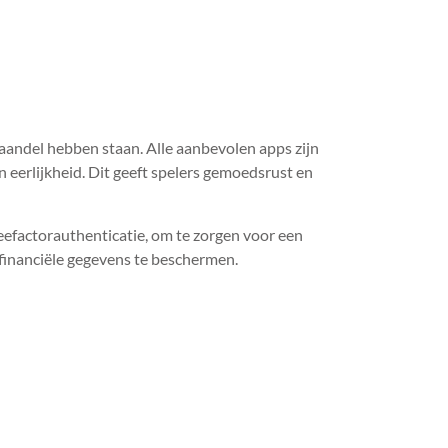
 vaandel hebben staan. Alle aanbevolen apps zijn
 eerlijkheid. Dit geeft spelers gemoedsrust en
eefactorauthenticatie, om te zorgen voor een
 financiële gegevens te beschermen.