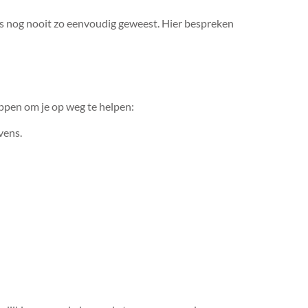
o’s nog nooit zo eenvoudig geweest. Hier bespreken
appen om je op weg te helpen:
vens.