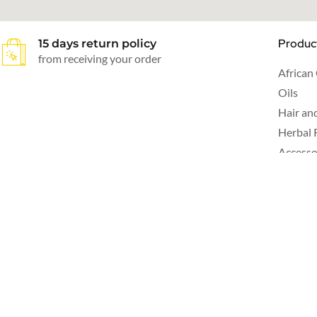
Produc
15 days return policy
from receiving your order
African
Oils
Hair an
Herbal 
Accesso
Fabrics
Jewelry
Soaps