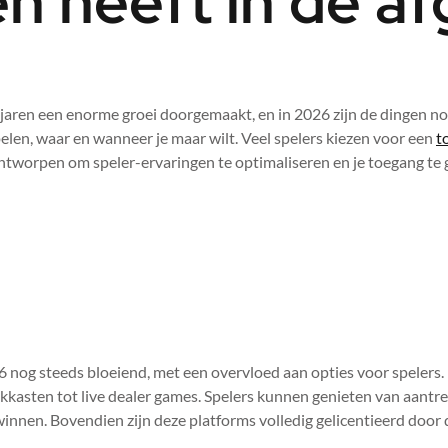
n heeft in de a
n jaren een enorme groei doorgemaakt, en in 2026 zijn de dingen
pelen, waar en wanneer je maar wilt. Veel spelers kiezen voor een
t
n ontworpen om speler-ervaringen te optimaliseren en je toegang te
6 nog steeds bloeiend, met een overvloed aan opties voor spelers.
gokkasten tot live dealer games. Spelers kunnen genieten van aant
innen. Bovendien zijn deze platforms volledig gelicentieerd door