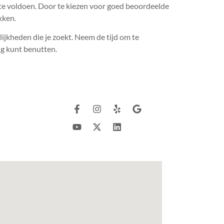
 te voldoen. Door te kiezen voor goed beoordeelde
kken.
ijkheden die je zoekt. Neem de tijd om te
ig kunt benutten.