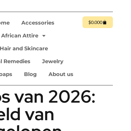
$
0.00
0
ome
Accessories
African Attire
Hair and Skincare
l Remedies
Jewelry
oaps
Blog
About us
s van 2026:
eld van