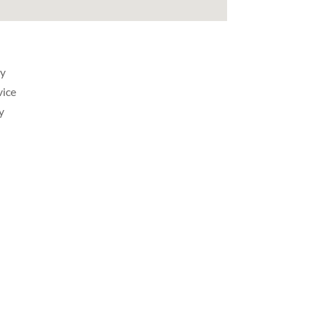
cy
vice
y