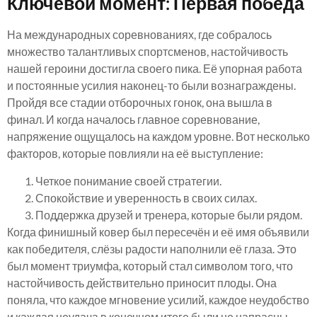
Ключевой момент: Первая победа
На международных соревнованиях, где собралось
множество талантливых спортсменов, настойчивость
нашей героини достигла своего пика. Её упорная работа
и постоянные усилия наконец-то были вознаграждены.
Пройдя все стадии отборочных гонок, она вышла в
финал. И когда началось главное соревнование,
напряжение ощущалось на каждом уровне. Вот несколько
факторов, которые повлияли на её выступление:
Четкое понимание своей стратегии.
Спокойствие и уверенность в своих силах.
Поддержка друзей и тренера, которые были рядом.
Когда финишный ковер был пересечён и её имя объявили
как победителя, слёзы радости наполнили её глаза. Это
был момент триумфа, который стал символом того, что
настойчивость действительно приносит плоды. Она
поняла, что каждое мгновение усилий, каждое неудобство
и каждая неудача в конечном итоге были не напрасны.