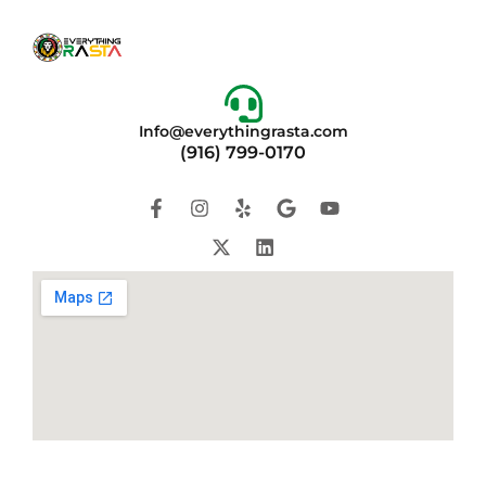
Info@everythingrasta.com
(916) 799-0170