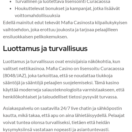
Turvallinen ja luotettava lisensointi Curacaossa
Houkuttelevat bonukset ja kampanjat, jotka lisäävät
voittomahdollisuuksia
Edellä mainitut edut tekevät Mafia Casinosta kilpailukykyisen
vaihtoehdon, joka erottuu joukosta ja tarjoaa pelaajilleen
ensiluokkaisen pelikokemuksen.
Luottamus ja turvallisuus
Luottamus ja turvallisuus ovat ensisijaisia näkökohtia, kun
valitset nettikasinoa. Mafia Casino on lisensoitu Curacaossa
(8048/JAZ), joka tarkoittaa, että se noudattaa tiukkoja
sääntöjä ja sääntöjä pelaajien suojelemiseksi. Tämä kasino
käyttää moderneja salausteknologioita varmistaakseen, että
henkilökohtaiset ja taloudelliset tietosi pysyvät turvassa.
Asiakaspalvelu on saatavilla 24/7 live chatin ja sähköpostin
kautta, mikä takaa, että apu on aina lähietäisyydellä. Pelaajat
voivat tuntea olonsa turvalliseksi, tietäen että heidän
kysymyksiinsä vastataan nopeasti ja asiantuntevasti.