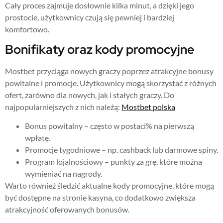
Cały proces zajmuje dosłownie kilka minut, a dzięki jego
prostocie, użytkownicy czują się pewniej i bardziej
komfortowo.
Bonifikaty oraz kody promocyjne
Mostbet przyciąga nowych graczy poprzez atrakcyjne bonusy
powitalne i promocje. Użytkownicy mogą skorzystać z różnych
ofert, zarówno dla nowych, jak i stałych graczy. Do
najpopularniejszych z nich należą:
Mostbet polska
Bonus powitalny – często w postaci% na pierwszą
wpłatę.
Promocje tygodniowe – np. cashback lub darmowe spiny.
Program lojalnościowy – punkty za grę, które można
wymieniać na nagrody.
Warto również śledzić aktualne kody promocyjne, które mogą
być dostępne na stronie kasyna, co dodatkowo zwiększa
atrakcyjność oferowanych bonusów.