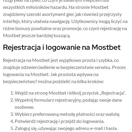
wszystkich miłośników hazardu. Na stronie Mostbet
znajdziemy szeroki asortyment gier, jak również przejrzysty
interfejs, który ułatwia nawigację. Użytkownicy mogą liczyć na
różne bonusy powitalne oraz promocje, co czyni rejestrację na
Mostbet jeszcze bardziej kuszącą.
Rejestracja i logowanie na Mostbet
Rejestracja na Mostbet jest wyjątkowo prosta i szybka, co
znajduje odzwierciedlenie w bezpieczeństwie serwisu. Proces
logowania na Mostbet: Jak prostota wpływa na
bezpieczeństwo? można podzielić na kilka kroków:
Wejdź na stronę Mostbet i kliknij przycisk „Rejestracja”.
Wypełnij formularz rejestracyjny, podając swoje dane
osobowe.
Wybierz preferowaną metodę płatności oraz walutę.
Potwierdź rejestrację i przejdź do logowania.
Zaloguj się, używając swojego adresu e-mail i hasła.