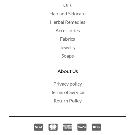
Oils
Hair and Skincare
Herbal Remedies
Accessories
Fabrics
Jewelry
Soaps
About Us
Privacy policy
Terms of Service
Return Policy