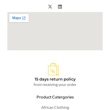
15 days return policy
from receiving your order
Product Catergories
African Clothing