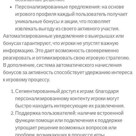
Персонализированные предложения: на основе
игрового профиля каждый пользователь получает
уникальные бонусы и акции, что позволяет
извлекать выгоду из своего активного участия.
Автоматизированные уведомления о выигрышах или
бонусах гарантируют, что игроки не упустят важную
информацию. Это дает возможность своевременно
реагировать и оптимизировать свою игровую стратегию.
В дополнение, система автоматического начисления
бонусов за активность способствует удержанию интереса
к игровому процессу.
Сегментированный доступ к играм: благодаря
персонализированному контенту игроки могут
быстро находить интересующие их развлечения.
Поддержка пользователей: наличие встроенной
функции помощи или подключения к поддержке
упрощает решение возможных вопросов или
проблем, возникающих в процессе игры.