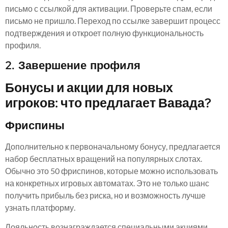
письмо с ссылкой для активации. Проверьте спам, если
письмо не пришло. Переход по ссылке завершит процесс
подтверждения и откроет полную функциональность
профиля.
2. Завершение профиля
Бонусы и акции для новых
игроков: что предлагает Вавада?
Фриспины
Дополнительно к первоначальному бонусу, предлагается
набор бесплатных вращений на популярных слотах.
Обычно это 50 фриспинов, которые можно использовать
на конкретных игровых автоматах. Это не только шанс
получить прибыль без риска, но и возможность лучше
узнать платформу.
Лояльность вознаграждается специальными акциями.