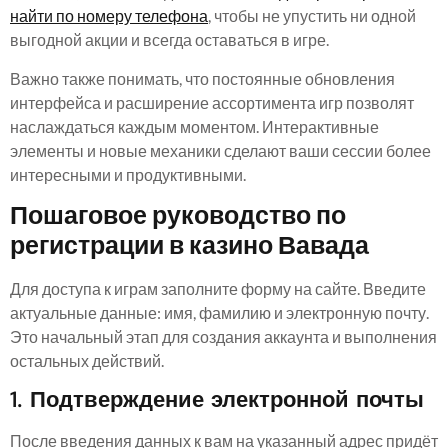
найти по номеру телефона
, чтобы не упустить ни одной
выгодной акции и всегда оставаться в игре.
Важно также понимать, что постоянные обновления
интерфейса и расширение ассортимента игр позволят
наслаждаться каждым моментом. Интерактивные
элементы и новые механики сделают ваши сессии более
интересными и продуктивными.
Пошаговое руководство по
регистрации в казино Вавада
Для доступа к играм заполните форму на сайте. Введите
актуальные данные: имя, фамилию и электронную почту.
Это начальный этап для создания аккаунта и выполнения
остальных действий.
1. Подтверждение электронной почты
После введения данных к вам на указанный адрес придёт