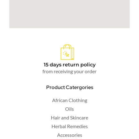
15 days return policy
from receiving your order
Product Catergories
African Clothing
Oils
Hair and Skincare
Herbal Remedies
Accessories