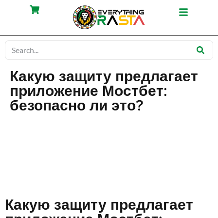
Какую защиту предлагает
приложение Мостбет:
безопасно ли это?
Какую защиту предлагает