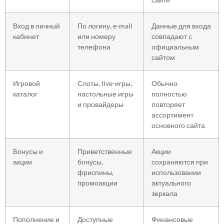
Вход в личный
По логину, e-mail
Данные для входа
кабинет
или номеру
совпадают с
телефона
официальным
сайтом
Игровой
Слоты, live-игры,
Обычно
каталог
настольные игры
полностью
и провайдеры
повторяет
ассортимент
основного сайта
Бонусы и
Приветственные
Акции
акции
бонусы,
сохраняются при
фриспины,
использовании
промоакции
актуального
зеркала
Пополнение и
Доступные
Финансовые