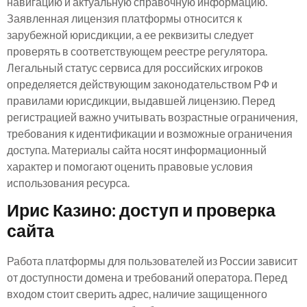
навигацию и актуальную справочную информацию.
Заявленная лицензия платформы относится к
зарубежной юрисдикции, а ее реквизиты следует
проверять в соответствующем реестре регулятора.
Легальный статус сервиса для российских игроков
определяется действующим законодательством РФ и
правилами юрисдикции, выдавшей лицензию. Перед
регистрацией важно учитывать возрастные ограничения,
требования к идентификации и возможные ограничения
доступа. Материалы сайта носят информационный
характер и помогают оценить правовые условия
использования ресурса.
Ирис Казино: доступ и проверка
сайта
Работа платформы для пользователей из России зависит
от доступности домена и требований оператора. Перед
входом стоит сверить адрес, наличие защищенного