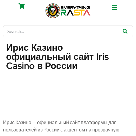
Ирис Казино
официальный сайт Iris
Casino в России
Ирис Казино — официальный сайт платформы для
пользователей из России с акцентом на прозрачную