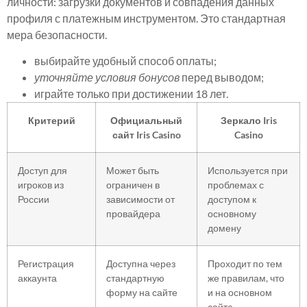
личности: загрузки документов и совпадения данных
профиля с платежным инструментом. Это стандартная
мера безопасности.
выбирайте удобный способ оплаты;
уточняйте условия бонусов
перед выводом;
играйте только при достижении 18 лет.
Критерий
Официальный
Зеркало Iris
сайт Iris Casino
Casino
Доступ для
Может быть
Используется при
игроков из
ограничен в
проблемах с
России
зависимости от
доступом к
провайдера
основному
домену
Регистрация
Доступна через
Проходит по тем
аккаунта
стандартную
же правилам, что
форму на сайте
и на основном
сайте