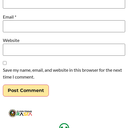
Email
*
Website
Save my name, email, and website in this browser for the next
time I comment.