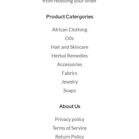
from receiving your order
Product Catergories
African Clothing
Oils
Hair and Skincare
Herbal Remedies
Accessories
Fabrics
Jewelry
Soaps
About Us
Privacy policy
Terms of Service
Return Policy