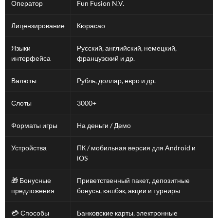
Оператор
Fun Fusion N.V.
Лицензирование
Кюрасао
Языки
Русский, английский, немецкий,
интерфейса
французский и др.
Валюты
Рубль, доллар, евро и др.
Слоты
3000+
Форматы игры
На деньги / Демо
Устройства
ПК / мобильная версия для Android и
iOS
🎁 Бонусные
Приветственный пакет, депозитные
предложения
бонусы, кэшбэк, акции и турниры
💳 Способы
Банковские карты, электронные