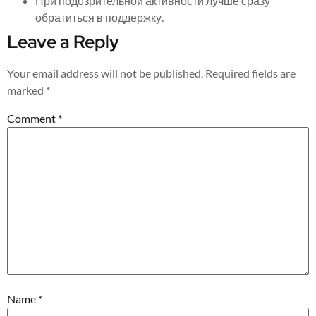
При подозрительной активности лучше сразу
обратиться в поддержку.
Leave a Reply
Your email address will not be published.
Required fields are
marked
*
Comment
*
Name
*