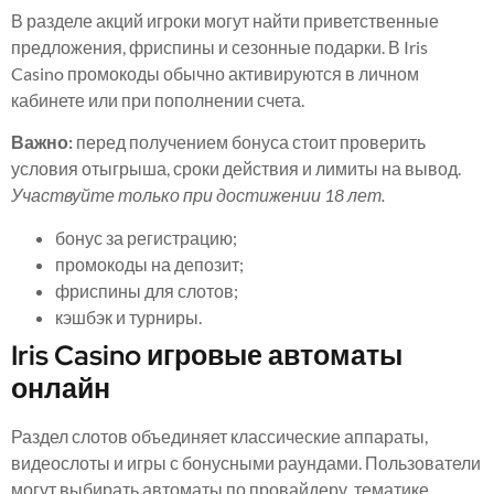
В разделе акций игроки могут найти приветственные
предложения, фриспины и сезонные подарки. В Iris
Casino промокоды обычно активируются в личном
кабинете или при пополнении счета.
Важно:
перед получением бонуса стоит проверить
условия отыгрыша, сроки действия и лимиты на вывод.
Участвуйте только при достижении 18 лет.
бонус за регистрацию;
промокоды на депозит;
фриспины для слотов;
кэшбэк и турниры.
Iris Casino игровые автоматы
онлайн
Раздел слотов объединяет классические аппараты,
видеослоты и игры с бонусными раундами. Пользователи
могут выбирать автоматы по провайдеру, тематике,