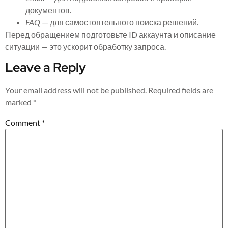
документов.
FAQ
— для самостоятельного поиска решений.
Перед обращением подготовьте ID аккаунта и описание
ситуации — это ускорит обработку запроса.
Leave a Reply
Your email address will not be published.
Required fields are
marked
*
Comment
*