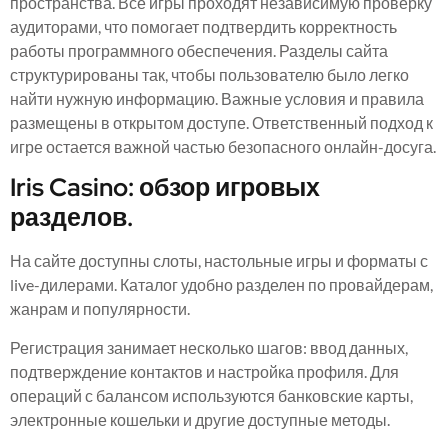
пространства. Все игры проходят независимую проверку
аудиторами, что помогает подтвердить корректность
работы программного обеспечения. Разделы сайта
структурированы так, чтобы пользователю было легко
найти нужную информацию. Важные условия и правила
размещены в открытом доступе. Ответственный подход к
игре остается важной частью безопасного онлайн-досуга.
Iris Casino: обзор игровых
разделов.
На сайте доступны слоты, настольные игры и форматы с
live-дилерами. Каталог удобно разделен по провайдерам,
жанрам и популярности.
Регистрация занимает несколько шагов: ввод данных,
подтверждение контактов и настройка профиля. Для
операций с балансом используются банковские карты,
электронные кошельки и другие доступные методы.