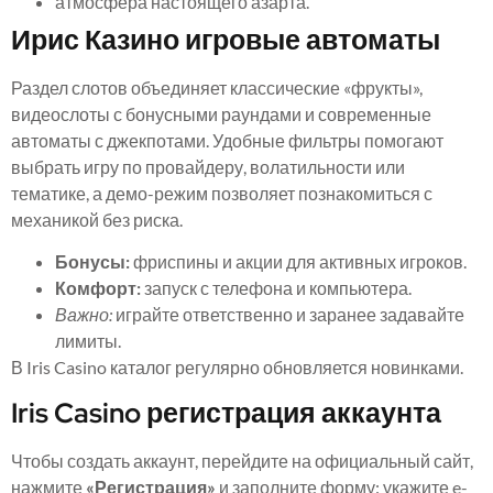
атмосфера настоящего азарта.
Ирис Казино игровые автоматы
Раздел слотов объединяет классические «фрукты»,
видеослоты с бонусными раундами и современные
автоматы с джекпотами. Удобные фильтры помогают
выбрать игру по провайдеру, волатильности или
тематике, а демо-режим позволяет познакомиться с
механикой без риска.
Бонусы:
фриспины и акции для активных игроков.
Комфорт:
запуск с телефона и компьютера.
Важно:
играйте ответственно и заранее задавайте
лимиты.
В Iris Casino каталог регулярно обновляется новинками.
Iris Casino регистрация аккаунта
Чтобы создать аккаунт, перейдите на официальный сайт,
нажмите
«Регистрация»
и заполните форму: укажите e-