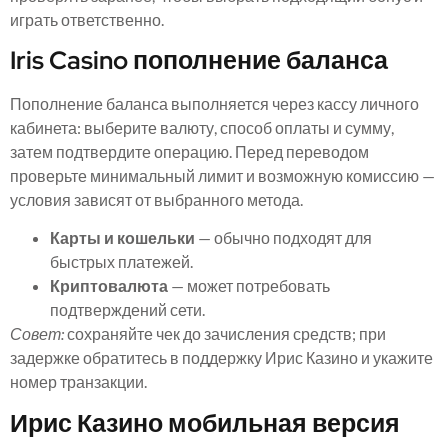
играть ответственно.
Iris Casino пополнение баланса
Пополнение баланса выполняется через кассу личного
кабинета: выберите валюту, способ оплаты и сумму,
затем подтвердите операцию. Перед переводом
проверьте минимальный лимит и возможную комиссию —
условия зависят от выбранного метода.
Карты и кошельки
— обычно подходят для
быстрых платежей.
Криптовалюта
— может потребовать
подтверждений сети.
Совет:
сохраняйте чек до зачисления средств; при
задержке обратитесь в поддержку Ирис Казино и укажите
номер транзакции.
Ирис Казино мобильная версия