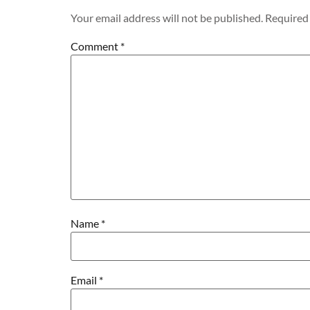
Your email address will not be published.
Required 
Comment
*
Name
*
Email
*