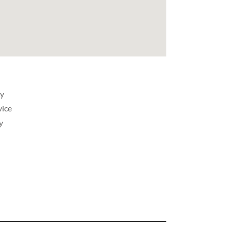
cy
vice
y