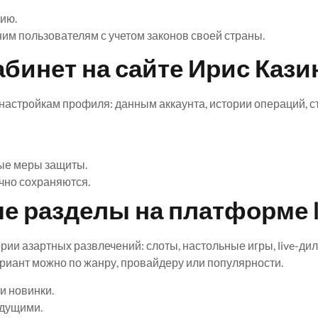
ию.
им пользователям с учетом законов своей страны.
кабинет на сайте Ирис Кази
 настройкам профиля: данным аккаунта, истории операций, 
ые меры защиты.
чно сохраняются.
е разделы на платформе Ir
ии азартных развлечений: слоты, настольные игры, live-д
риант можно по жанру, провайдеру или популярности.
и новинки.
едущими.