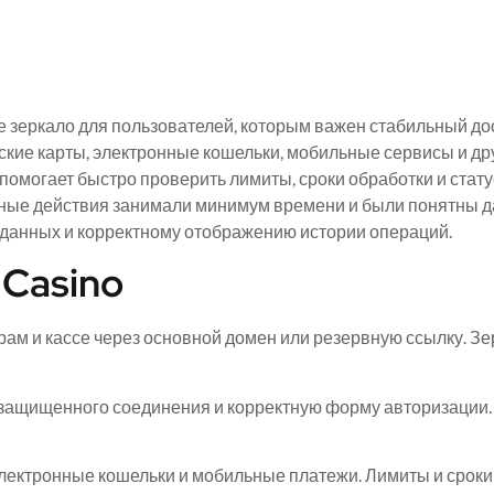
 зеркало для пользователей, которым важен стабильный дос
кие карты, электронные кошельки, мобильные сервисы и др
омогает быстро проверить лимиты, сроки обработки и стату
вные действия занимали минимум времени и были понятны д
данных и корректному отображению истории операций.
 Casino
играм и кассе через основной домен или резервную ссылку. Зе
 защищенного соединения и корректную форму авторизации. 
лектронные кошельки и мобильные платежи. Лимиты и сроки