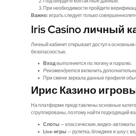
Подтвердите контактные данные.
При необходимости пройдите верификац
Важно:
играть следует только совершеннолетн
Iris Casino личный 
Личный кабинет открывает доступ к основным
безопасностью.
Вход
выполняется по логину и паролю.
Рекомендуется
включить дополнительн
При смене зеркала данные профиля обы
Ирис Казино игровы
На платформе представлены основные категор
сгруппированы, поэтому найти подходящий ва
Слоты
— классические, видео-автоматы 
Live-игры
— рулетка, блэкджек и шоу с в