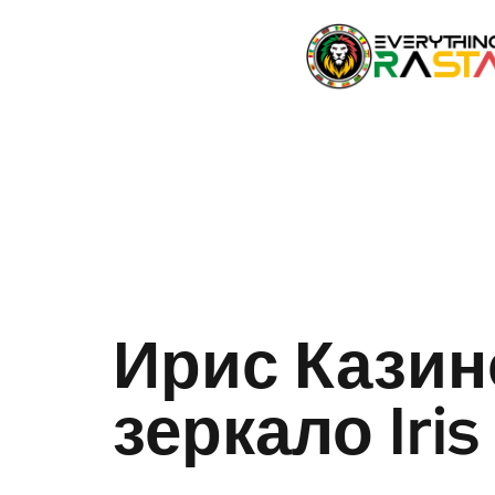
Ирис Казин
зеркало Iris