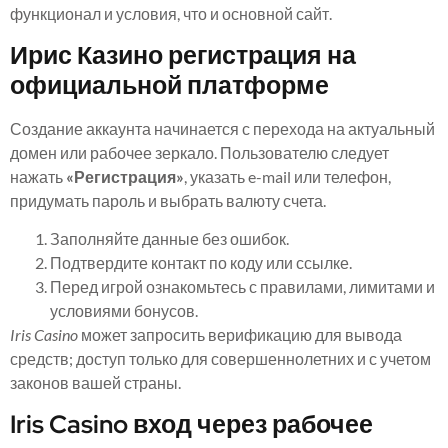
функционал и условия, что и основной сайт.
Ирис Казино регистрация на
официальной платформе
Создание аккаунта начинается с перехода на актуальный
домен или рабочее зеркало. Пользователю следует
нажать
«Регистрация»
, указать e-mail или телефон,
придумать пароль и выбрать валюту счета.
Заполняйте данные без ошибок.
Подтвердите контакт по коду или ссылке.
Перед игрой ознакомьтесь с правилами, лимитами и
условиями бонусов.
Iris Casino
может запросить верификацию для вывода
средств; доступ только для совершеннолетних и с учетом
законов вашей страны.
Iris Casino вход через рабочее