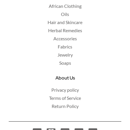
African Clothing
Oils
Hair and Skincare
Herbal Remedies
Accessories
Fabrics
Jewelry
Soaps
About Us
Privacy policy
Terms of Service
Return Policy