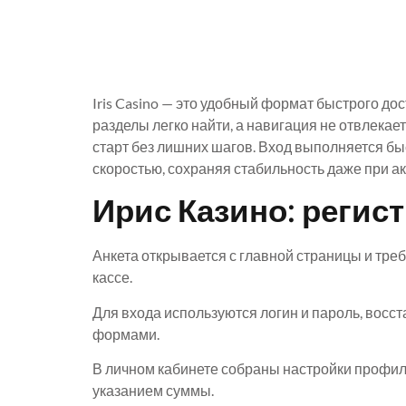
Iris Casino — это удобный формат быстрого до
разделы легко найти, а навигация не отвлекае
старт без лишних шагов. Вход выполняется бы
скоростью, сохраняя стабильность даже при а
Ирис Казино: регис
Анкета открывается с главной страницы и треб
кассе.
Для входа используются логин и пароль, восс
формами.
В личном кабинете собраны настройки профил
указанием суммы.