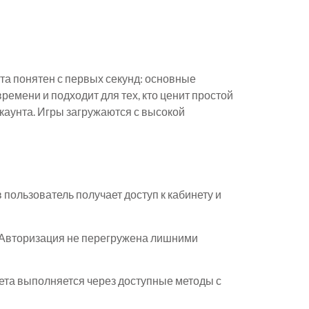
йта понятен с первых секунд: основные
ремени и подходит для тех, кто ценит простой
каунта. Игры загружаются с высокой
пользователь получает доступ к кабинету и
. Авторизация не перегружена лишними
ета выполняется через доступные методы с