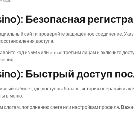
asino): Безопасная регистр
фициальный сайт и проверяйте защищённое соединение. Указ
восстановления доступа.
вайте код из SMS или e-mail третьим лицам и включите дос
чения.
asino): Быстрый доступ по
ичный кабинет, где доступны баланс, история операций и а
ны в меню.
ым слотам, пополнению счета или настройкам профиля.
Важн