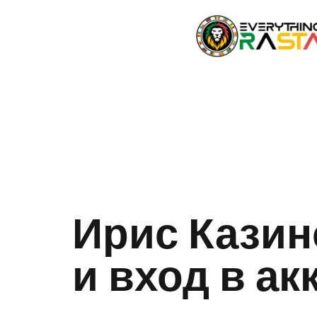
Ирис Казино
и вход в ак