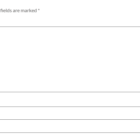
fields are marked
*