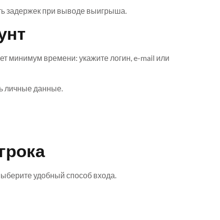
ать задержек при выводе выигрыша.
аунт
т минимум времени: укажите логин, e-mail или
ь личные данные.
игрока
выберите удобный способ входа.