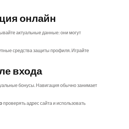
ация онлайн
ывайте актуальные данные: они могут
тупные средства защиты профиля. Играйте
сле входа
ктуальные бонусы. Навигация обычно занимает
о
проверять адрес сайта и использовать