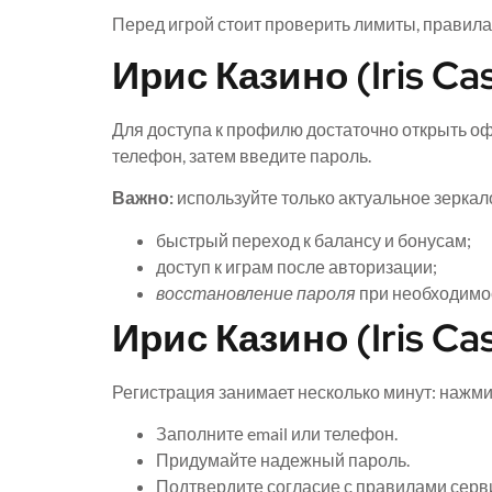
Перед игрой стоит проверить лимиты, правила
Ирис Казино (Iris Ca
Для доступа к профилю достаточно открыть оф
телефон, затем введите пароль.
Важно:
используйте только актуальное зеркал
быстрый переход к балансу и бонусам;
доступ к играм после авторизации;
восстановление пароля
при необходимо
Ирис Казино (Iris C
Регистрация занимает несколько минут: нажми
Заполните email или телефон.
Придумайте надежный пароль.
Подтвердите согласие с правилами серв