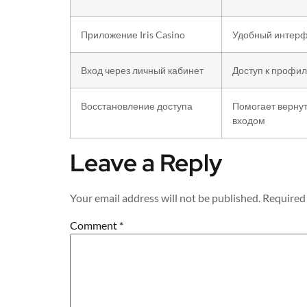
Приложение Iris Casino
Удобный интерфе
Вход через личный кабинет
Доступ к профил
Восстановление доступа
Помогает вернут
входом
Leave a Reply
Your email address will not be published.
Required 
Comment
*