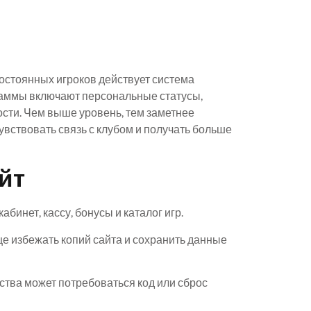
 постоянных игроков действует система
граммы включают персональные статусы,
ти. Чем выше уровень, тем заметнее
увствовать связь с клубом и получать больше
йт
инет, кассу, бонусы и каталог игр.
е избежать копий сайта и сохранить данные
йства может потребоваться код или сброс