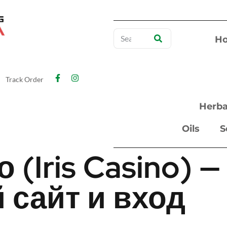
H
Track Order
Herba
Oils
S
 (Iris Casino) —
 сайт и вход