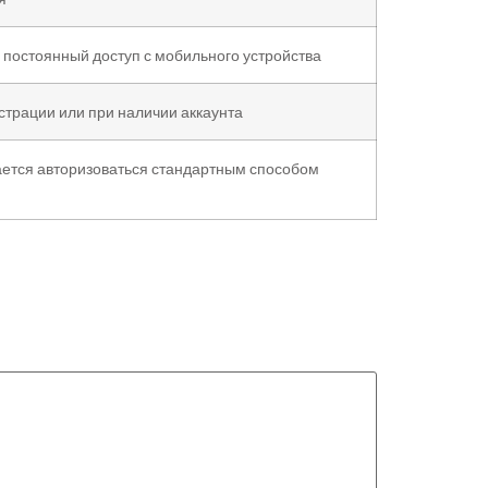
 постоянный доступ с мобильного устройства
страции или при наличии аккаунта
ается авторизоваться стандартным способом