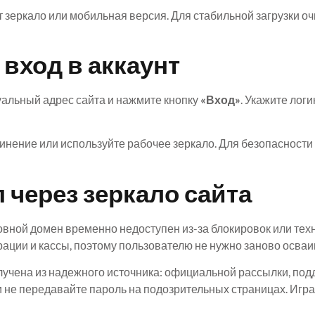
 зеркало или мобильная версия. Для стабильной загрузки оч
 вход в аккаунт
туальный адрес сайта и нажмите кнопку
«Вход»
. Укажите логи
динение или используйте рабочее зеркало. Для безопасности
 через зеркало сайта
овной домен временно недоступен из-за блокировок или техн
ации и кассы, поэтому пользователю не нужно заново осваи
олучена из надежного источника: официальной рассылки, п
 не передавайте пароль на подозрительных страницах. Игра