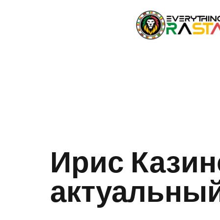
Ирис Казино
актуальный