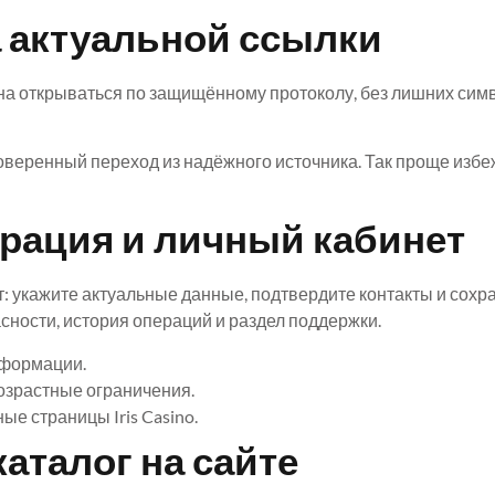
ка актуальной ссылки
на открываться по защищённому протоколу, без лишних сим
роверенный переход из надёжного источника. Так проще изб
трация и личный кабинет
: укажите актуальные данные, подтвердите контакты и сохр
сности, история операций и раздел поддержки.
нформации.
озрастные ограничения.
е страницы Iris Casino.
 каталог на сайте