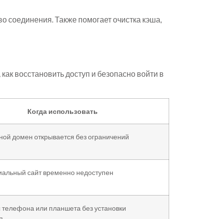
во соединения. Также помогает очистка кэша,
 как восстановить доступ и безопасно войти в
Когда использовать
ной домен открывается без ограничений
альный сайт временно недоступен
с телефона или планшета без установки
я