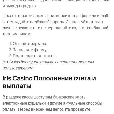
и вывода средств.
После отправки анкеты подтвердите телефон или e-mail,
затем задайте надёжный пароль. Используйте только
личные реквизиты и не передавайте коды из сообщений
третьим лицам.
Откройте зеркало.
Заполните форму.
Подтвердите контакты.
Iris Casino доступно только совершеннолетним
пользователям.
Iris Casino Пополнение счета и
выплаты
В разделе кассы доступны банковские карты,
электронные кошельки и другие актуальные способы
оплаты. Перед внесением депозита проверьте