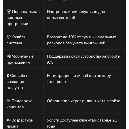
🏆 Персональная
Настроена индивидуально для
система
пользователей
прогрессии
💥 Кэшбэк-
Возврат до 10% от суммы недельных
система
расходов без учета выигрышей
📲 Мобильные
Поддерживаются устройства Android и
приложения
iOS
🔒 Способы
Регистрация по e-mail или номеру
создания
телефона
аккаунта
💬 Поддержка
Обращение через онлайн-чат на сайте
клиентов
🔑 Возрастной
Услуги доступны клиентам старше 21
лимит
года