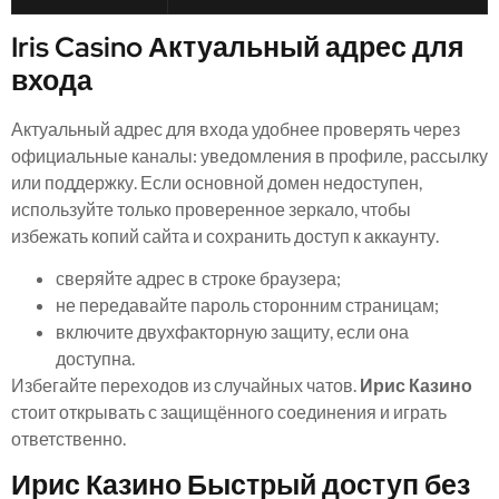
Iris Casino Актуальный адрес для
входа
Актуальный адрес для входа удобнее проверять через
официальные каналы: уведомления в профиле, рассылку
или поддержку. Если основной домен недоступен,
используйте только проверенное зеркало, чтобы
избежать копий сайта и сохранить доступ к аккаунту.
сверяйте адрес в строке браузера;
не передавайте пароль сторонним страницам;
включите двухфакторную защиту, если она
доступна.
Избегайте переходов из случайных чатов.
Ирис Казино
стоит открывать с защищённого соединения и играть
ответственно.
Ирис Казино Быстрый доступ без