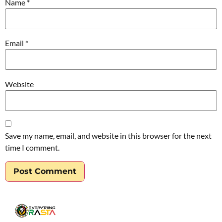
Name
*
Email
*
Website
Save my name, email, and website in this browser for the next
time I comment.