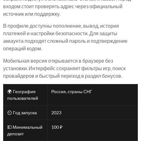
входом стоит проверять адрес через официальный
источник или поддержку.
В профиле доступны пополнение, вывод, история
платежей и настройки безопасности. Для защиты
аккаунта подходят сложный пароль и подтверждение
операций кодом.
Мобильная версия открывается в браузере без
установки. Интерфейс сохраняет фильтры игр, поиск
провайдеров и быстрый переход в раздел бонусов.
🌍 География
Россия, страны СНГ
пользователей
⏲ Год запуска
2023
💵 Минимальный
100 ₽
депозит