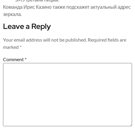
Команда Ирис Казино также подскажет актуальный адрес
зеркала.
Leave a Reply
Your email address will not be published.
Required fields are
marked
*
Comment
*