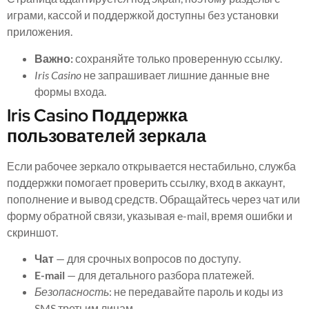
играми, кассой и поддержкой доступны без установки
приложения.
Важно:
сохраняйте только проверенную ссылку.
Iris Casino
не запрашивает лишние данные вне
формы входа.
Iris Casino Поддержка
пользователей зеркала
Если рабочее зеркало открывается нестабильно, служба
поддержки помогает проверить ссылку, вход в аккаунт,
пополнение и вывод средств. Обращайтесь через чат или
форму обратной связи, указывая e-mail, время ошибки и
скриншот.
Чат
— для срочных вопросов по доступу.
E-mail
— для детального разбора платежей.
Безопасность
: не передавайте пароль и коды из
SMS третьим лицам.