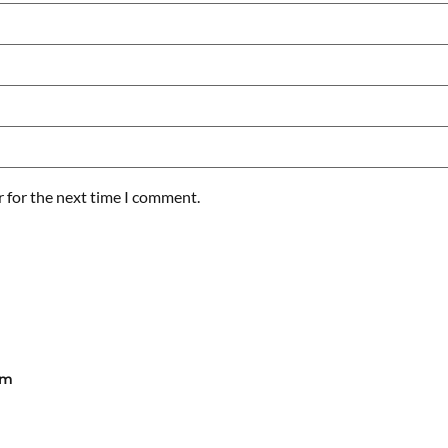
r for the next time I comment.
om