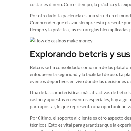
costarles dinero. Con el tiempo, la práctica y la ex
Por otro lado, la paciencia es una virtud en el mundo
Comprender que el azar siempre está presente pued
tiempo y la práctica, las estrategias bien aplicadas
Explorando betcris y sus
Betcris se ha consolidado como una de las platafor
enfoque en la seguridad y la facilidad de uso. La p
eventos deportivos en vivo donde las decisiones d
Una de las características más atractivas de betcr
casino y apuestas en eventos especiales, hay algo 
para apostar, lo que representa una oportunidad va
Por último, el soporte al cliente es otro aspecto d
técnicos. Esto es vital para garantizar que la expe