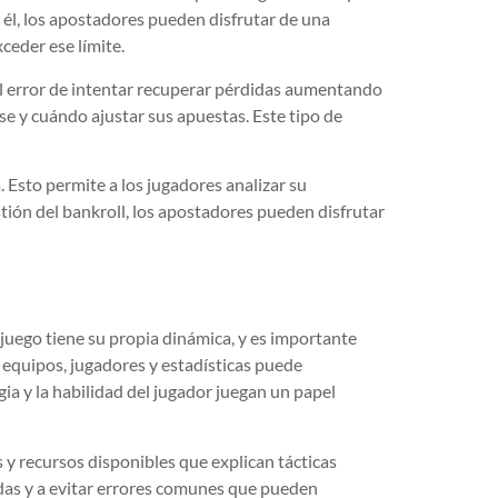
 él, los apostadores pueden disfrutar de una
ceder ese límite.
l error de intentar recuperar pérdidas aumentando
se y cuándo ajustar sus apuestas. Este tipo de
. Esto permite a los jugadores analizar su
stión del bankroll, los apostadores pueden disfrutar
juego tiene su propia dinámica, y es importante
s equipos, jugadores y estadísticas puede
ia y la habilidad del jugador juegan un papel
y recursos disponibles que explican tácticas
adas y a evitar errores comunes que pueden