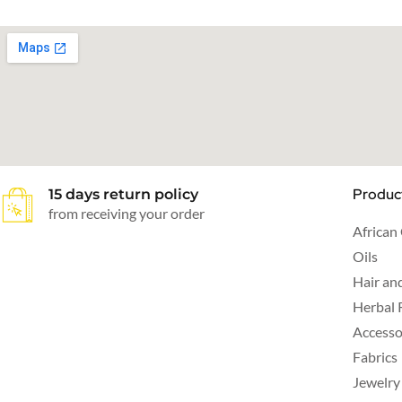
Produc
15 days return policy
from receiving your order
African
Oils
Hair an
Herbal 
Accesso
Fabrics
Jewelry