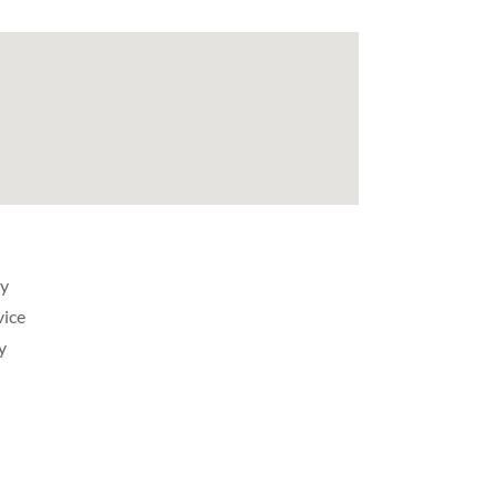
cy
vice
y