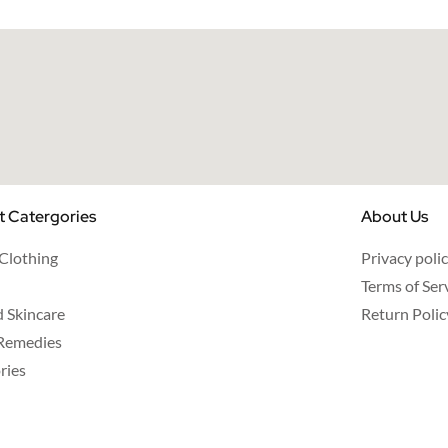
t Catergories
About Us
 Clothing
Privacy poli
Terms of Ser
d Skincare
Return Polic
Remedies
ries