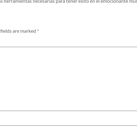
las herramientas necesarias para tener éxito en el emocionante mun
fields are marked
*