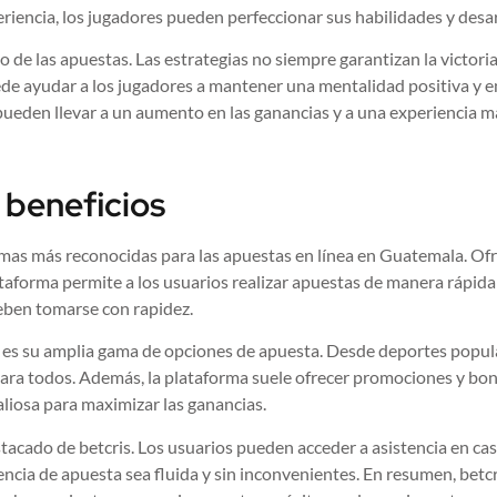
periencia, los jugadores pueden perfeccionar sus habilidades y desar
 de las apuestas. Las estrategias no siempre garantizan la victoria,
e ayudar a los jugadores a mantener una mentalidad positiva y en
 pueden llevar a un aumento en las ganancias y a una experiencia má
 beneficios
mas más reconocidas para las apuestas en línea en Guatemala. Ofr
lataforma permite a los usuarios realizar apuestas de manera rápida
eben tomarse con rapidez.
is es su amplia gama de opciones de apuesta. Desde deportes popula
para todos. Además, la plataforma suele ofrecer promociones y bo
liosa para maximizar las ganancias.
estacado de betcris. Los usuarios pueden acceder a asistencia en c
riencia de apuesta sea fluida y sin inconvenientes. En resumen, betc