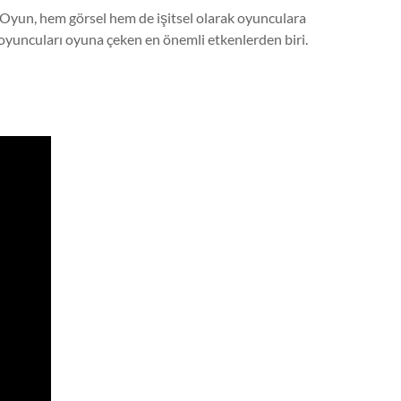
Oyun, hem görsel hem de işitsel olarak oyunculara
, oyuncuları oyuna çeken en önemli etkenlerden biri.