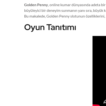
Golden Penny
, online kumar dünyasında adeta bir
büyüleyici bir deneyim sunmanın yanı sıra, büyük ka
Bu makalede, Golden Penny slotunun özelliklerini, b
Oyun Tanıtımı