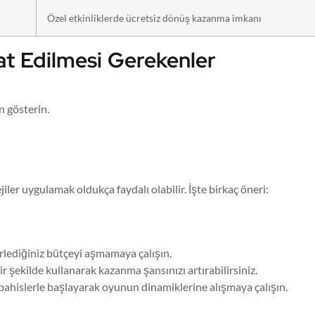
Özel etkinliklerde ücretsiz dönüş kazanma imkanı
at Edilmesi Gerekenler
n gösterin.
ler uygulamak oldukça faydalı olabilir. İşte birkaç öneri:
ediğiniz bütçeyi aşmamaya çalışın.
 şekilde kullanarak kazanma şansınızı artırabilirsiniz.
ahislerle başlayarak oyunun dinamiklerine alışmaya çalışın.