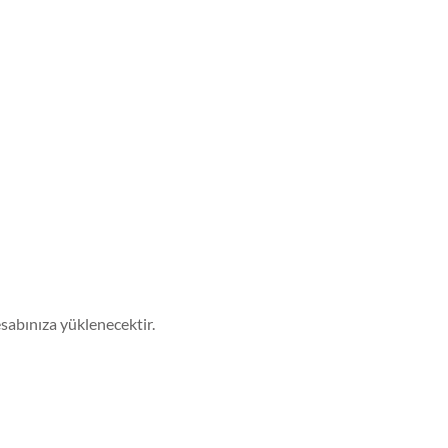
sabınıza yüklenecektir.