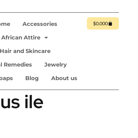
$
0.00
0
ome
Accessories
African Attire
Hair and Skincare
l Remedies
Jewelry
oaps
Blog
About us
s ile