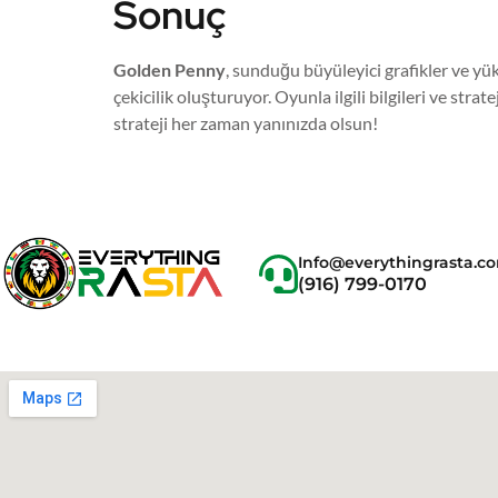
Sonuç
Golden Penny
, sunduğu büyüleyici grafikler ve yüks
çekicilik oluşturuyor. Oyunla ilgili bilgileri ve st
strateji her zaman yanınızda olsun!
Info@everythingrasta.c
(916) 799-0170