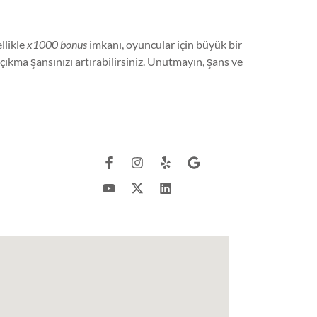
llikle
x1000 bonus
imkanı, oyuncular için büyük bir
 çıkma şansınızı artırabilirsiniz. Unutmayın, şans ve