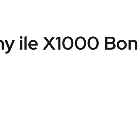
 ile X1000 Bonu