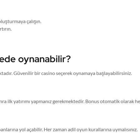
oluşturmaya çalışın.
tırın.
ede oynanabilir?
dır. Güvenilir bir casino seçerek oynamaya başlayabilirsiniz.
nra ilk yatırımı yapmanız gerekmektedir. Bonus otomatik olarak he
anlarına yol açabilir. Her zaman adil oyun kurallarına uymalısınız.