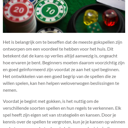
Het is belangrijk om te beseffen dat de meeste gokspellen zijn
ontworpen om een voordeel te hebben voor het huis. Dit
betekent dat de kans op verlies altijd aanwezig is, ongeacht
hoe ervaren je bent. Beginners moeten daarom voorzichtig zijn
en goed geïnformeerd zijn voordat ze aan het spel beginnen.
Het ontwikkelen van een goed begrip van de spellen die ze
willen spelen, kan hen helpen weloverwogen beslissingen te
nemen.
Voordat je begint met gokken, is het nuttig om de
verschillende soorten spellen en hun regels te verkennen. Elk
spel heeft zijn eigen set van strategieën en kansen. Door je
kennis over de spellen te vergroten, kun je je kansen op winnen