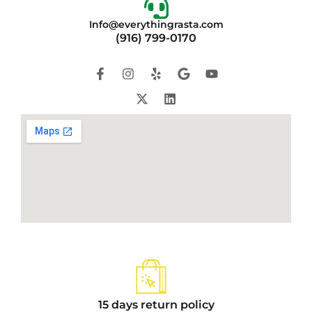
Info@everythingrasta.com
(916) 799-0170
15 days return policy