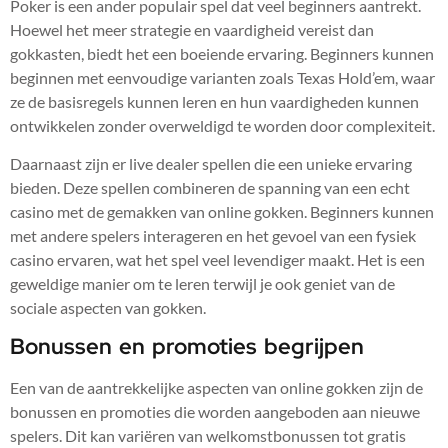
Poker is een ander populair spel dat veel beginners aantrekt.
Hoewel het meer strategie en vaardigheid vereist dan
gokkasten, biedt het een boeiende ervaring. Beginners kunnen
beginnen met eenvoudige varianten zoals Texas Hold’em, waar
ze de basisregels kunnen leren en hun vaardigheden kunnen
ontwikkelen zonder overweldigd te worden door complexiteit.
Daarnaast zijn er live dealer spellen die een unieke ervaring
bieden. Deze spellen combineren de spanning van een echt
casino met de gemakken van online gokken. Beginners kunnen
met andere spelers interageren en het gevoel van een fysiek
casino ervaren, wat het spel veel levendiger maakt. Het is een
geweldige manier om te leren terwijl je ook geniet van de
sociale aspecten van gokken.
Bonussen en promoties begrijpen
Een van de aantrekkelijke aspecten van online gokken zijn de
bonussen en promoties die worden aangeboden aan nieuwe
spelers. Dit kan variëren van welkomstbonussen tot gratis