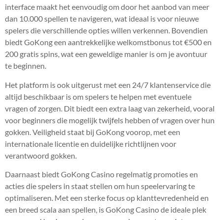
interface maakt het eenvoudig om door het aanbod van meer
dan 10.000 spellen te navigeren, wat ideaal is voor nieuwe
spelers die verschillende opties willen verkennen. Bovendien
biedt GoKong een aantrekkelijke welkomstbonus tot €500 en
200 gratis spins, wat een geweldige manier is om je avontuur
te beginnen.
Het platform is ook uitgerust met een 24/7 klantenservice die
altijd beschikbaar is om spelers te helpen met eventuele
vragen of zorgen. Dit biedt een extra laag van zekerheid, vooral
voor beginners die mogelijk twijfels hebben of vragen over hun
gokken. Veiligheid staat bij GoKong voorop, met een
internationale licentie en duidelijke richtlijnen voor
verantwoord gokken.
Daarnaast biedt GoKong Casino regelmatig promoties en
acties die spelers in staat stellen om hun speelervaring te
optimaliseren. Met een sterke focus op klanttevredenheid en
een breed scala aan spellen, is GoKong Casino de ideale plek