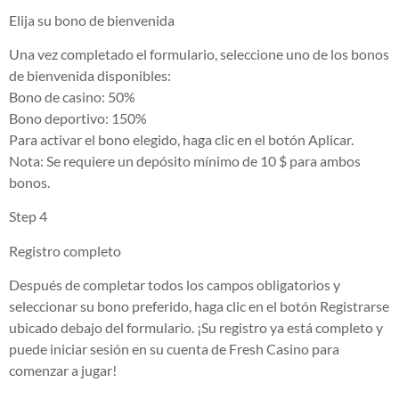
Elija su bono de bienvenida
Una vez completado el formulario, seleccione uno de los bonos
de bienvenida disponibles:
Bono de casino: 50%
Bono deportivo: 150%
Para activar el bono elegido, haga clic en el botón Aplicar.
Nota: Se requiere un depósito mínimo de 10 $ para ambos
bonos.
Step 4
Registro completo
Después de completar todos los campos obligatorios y
seleccionar su bono preferido, haga clic en el botón Registrarse
ubicado debajo del formulario. ¡Su registro ya está completo y
puede iniciar sesión en su cuenta de Fresh Casino para
comenzar a jugar!