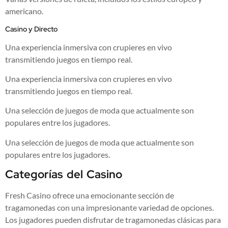
americano.
Casino y Directo
Una experiencia inmersiva con crupieres en vivo
transmitiendo juegos en tiempo real.
Una experiencia inmersiva con crupieres en vivo
transmitiendo juegos en tiempo real.
Una selección de juegos de moda que actualmente son
populares entre los jugadores.
Una selección de juegos de moda que actualmente son
populares entre los jugadores.
Categorías del Casino
Fresh Casino ofrece una emocionante sección de
tragamonedas con una impresionante variedad de opciones.
Los jugadores pueden disfrutar de tragamonedas clásicas para