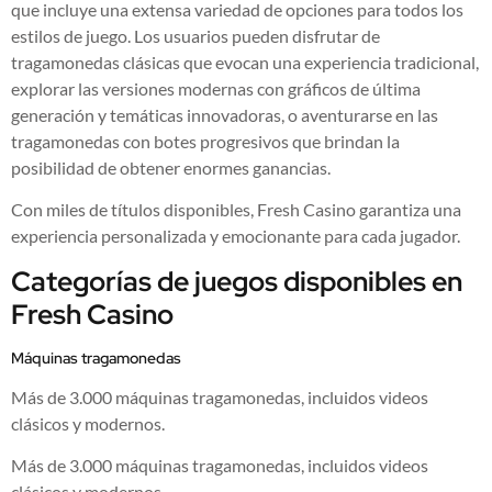
que incluye una extensa variedad de opciones para todos los
estilos de juego. Los usuarios pueden disfrutar de
tragamonedas clásicas que evocan una experiencia tradicional,
explorar las versiones modernas con gráficos de última
generación y temáticas innovadoras, o aventurarse en las
tragamonedas con botes progresivos que brindan la
posibilidad de obtener enormes ganancias.
Con miles de títulos disponibles, Fresh Casino garantiza una
experiencia personalizada y emocionante para cada jugador.
Categorías de juegos disponibles en
Fresh Casino
Máquinas tragamonedas
Más de 3.000 máquinas tragamonedas, incluidos videos
clásicos y modernos.
Más de 3.000 máquinas tragamonedas, incluidos videos
clásicos y modernos.