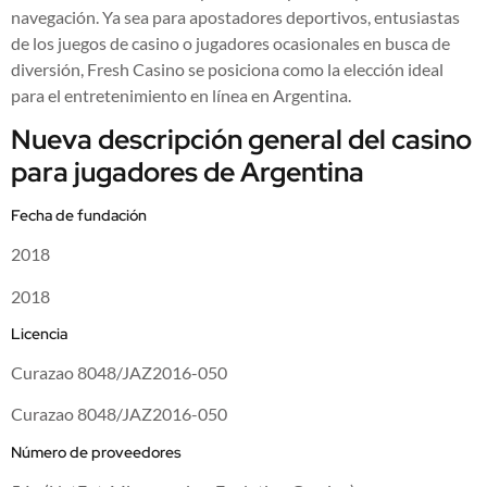
navegación. Ya sea para apostadores deportivos, entusiastas
de los juegos de casino o jugadores ocasionales en busca de
diversión, Fresh Casino se posiciona como la elección ideal
para el entretenimiento en línea en Argentina.
Nueva descripción general del casino
para jugadores de Argentina
Fecha de fundación
2018
2018
Licencia
Curazao 8048/JAZ2016-050
Curazao 8048/JAZ2016-050
Número de proveedores