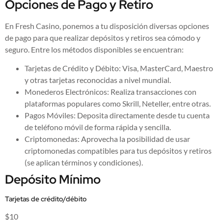
Opciones de Pago y Retiro
En Fresh Casino, ponemos a tu disposición diversas opciones
de pago para que realizar depósitos y retiros sea cómodo y
seguro. Entre los métodos disponibles se encuentran:
Tarjetas de Crédito y Débito: Visa, MasterCard, Maestro
y otras tarjetas reconocidas a nivel mundial.
Monederos Electrónicos: Realiza transacciones con
plataformas populares como Skrill, Neteller, entre otras.
Pagos Móviles: Deposita directamente desde tu cuenta
de teléfono móvil de forma rápida y sencilla.
Criptomonedas: Aprovecha la posibilidad de usar
criptomonedas compatibles para tus depósitos y retiros
(se aplican términos y condiciones).
Depósito Mínimo
Tarjetas de crédito/débito
$10