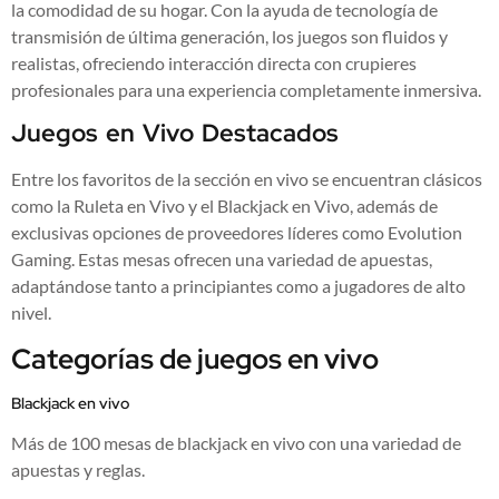
la comodidad de su hogar. Con la ayuda de tecnología de
transmisión de última generación, los juegos son fluidos y
realistas, ofreciendo interacción directa con crupieres
profesionales para una experiencia completamente inmersiva.
Juegos en Vivo Destacados
Entre los favoritos de la sección en vivo se encuentran clásicos
como la Ruleta en Vivo y el Blackjack en Vivo, además de
exclusivas opciones de proveedores líderes como Evolution
Gaming. Estas mesas ofrecen una variedad de apuestas,
adaptándose tanto a principiantes como a jugadores de alto
nivel.
Categorías de juegos en vivo
Blackjack en vivo
Más de 100 mesas de blackjack en vivo con una variedad de
apuestas y reglas.