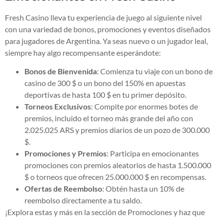
Fresh Casino lleva tu experiencia de juego al siguiente nivel
con una variedad de bonos, promociones y eventos diseñados
para jugadores de Argentina. Ya seas nuevo o un jugador leal,
siempre hay algo recompensante esperándote:
Bonos de Bienvenida
: Comienza tu viaje con un bono de
casino de 300 $ o un bono del 150% en apuestas
deportivas de hasta 100 $ en tu primer depósito.
Torneos Exclusivos
: Compite por enormes botes de
premios, incluido el torneo más grande del año con
2.025.025 ARS y premios diarios de un pozo de 300.000
$.
Promociones y Premios
: Participa en emocionantes
promociones con premios aleatorios de hasta 1.500.000
$ o torneos que ofrecen 25.000.000 $ en recompensas.
Ofertas de Reembolso
: Obtén hasta un 10% de
reembolso directamente a tu saldo.
¡Explora estas y más en la sección de Promociones y haz que