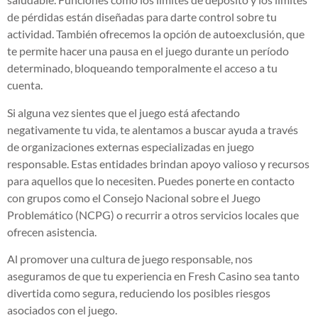
de pérdidas están diseñadas para darte control sobre tu
actividad. También ofrecemos la opción de autoexclusión, que
te permite hacer una pausa en el juego durante un período
determinado, bloqueando temporalmente el acceso a tu
cuenta.
Si alguna vez sientes que el juego está afectando
negativamente tu vida, te alentamos a buscar ayuda a través
de organizaciones externas especializadas en juego
responsable. Estas entidades brindan apoyo valioso y recursos
para aquellos que lo necesiten. Puedes ponerte en contacto
con grupos como el Consejo Nacional sobre el Juego
Problemático (NCPG) o recurrir a otros servicios locales que
ofrecen asistencia.
Al promover una cultura de juego responsable, nos
aseguramos de que tu experiencia en Fresh Casino sea tanto
divertida como segura, reduciendo los posibles riesgos
asociados con el juego.