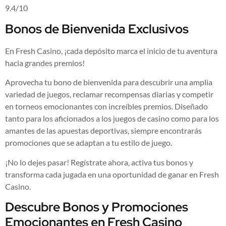
9.4/10
Bonos de Bienvenida Exclusivos
En Fresh Casino, ¡cada depósito marca el inicio de tu aventura
hacia grandes premios!
Aprovecha tu bono de bienvenida para descubrir una amplia
variedad de juegos, reclamar recompensas diarias y competir
en torneos emocionantes con increíbles premios. Diseñado
tanto para los aficionados a los juegos de casino como para los
amantes de las apuestas deportivas, siempre encontrarás
promociones que se adaptan a tu estilo de juego.
¡No lo dejes pasar! Regístrate ahora, activa tus bonos y
transforma cada jugada en una oportunidad de ganar en Fresh
Casino.
Descubre Bonos y Promociones
Emocionantes en Fresh Casino