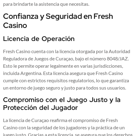
para brindarte la asistencia que necesitas.
Confianza y Seguridad en Fresh
Casino
Licencia de Operación
Fresh Casino cuenta con la licencia otorgada por la Autoridad
Reguladora de Juegos de Curaçao, bajo el número 8048/JAZ.
Esto le permite operar legalmente en varias jurisdicciones,
incluida Argentina. Esta licencia asegura que Fresh Casino
cumple con estrictos requisitos regulatorios, lo que garantiza
un entorno de juego seguro y justo para todos sus usuarios.
Compromiso con el Juego Justo y la
Protección del Jugador
La licencia de Curaçao reafirma el compromiso de Fresh
Casino con la seguridad de los jugadores y la práctica de un
juego justo. Gracias a esta licencia, se asegura que los derechos