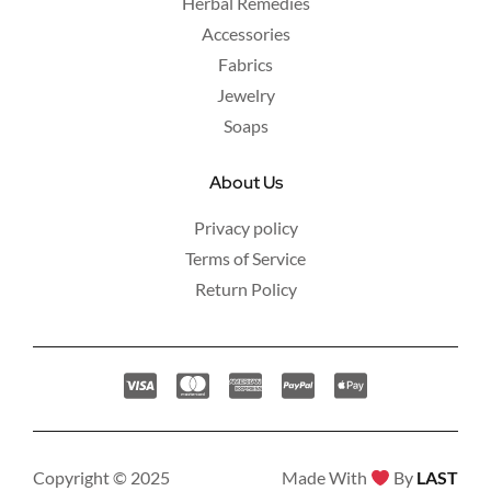
Herbal Remedies
Accessories
Fabrics
Jewelry
Soaps
About Us
Privacy policy
Terms of Service
Return Policy
Copyright © 2025
Made With
By
LAST