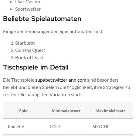
Live-Casino
Sportwetten
Beliebte Spielautomaten
Einige der herausragenden Spielautomaten sind:
Starburst
Gonzos Quest
Book of Dead
Tischspiele im Detail
Die Tischspiele
supabetswitzerland.com
sind besonders
beliebt und bieten Spielern die Möglichkeit, ihre Strategien zu
testen. Die häufigsten Varianten sind:
Spiel
Minimaleinsatz
Maximaleinsatz
Roulette
1 CHF
500 CHF