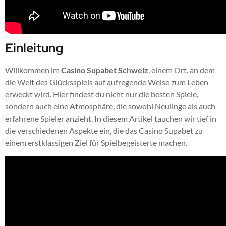
Einleitung
Willkommen im
Casino Supabet Schweiz
, einem Ort, an dem
die Welt des Glücksspiels auf aufregende Weise zum Leben
erweckt wird. Hier findest du nicht nur die besten Spiele,
sondern auch eine Atmosphäre, die sowohl Neulinge als auch
erfahrene Spieler anzieht. In diesem Artikel tauchen wir tief in
die verschiedenen Aspekte ein, die das Casino Supabet zu
einem erstklassigen Ziel für Spielbegeisterte machen.