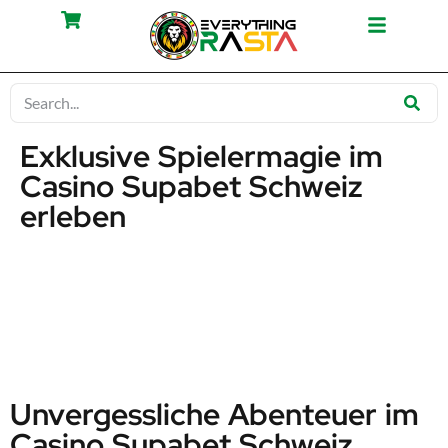
Exklusive Spielermagie im
Casino Supabet Schweiz
erleben
Unvergessliche Abenteuer im
Casino Supabet Schweiz