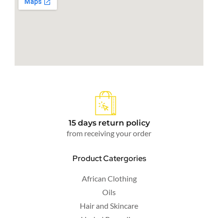
15 days return policy
from receiving your order
Product Catergories
African Clothing
Oils
Hair and Skincare