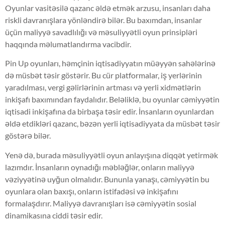
Oyunlar vasitəsilə qazanc əldə etmək arzusu, insanları daha
riskli davranışlara yönləndirə bilər. Bu baxımdan, insanlar
üçün maliyyə savadlılığı və məsuliyyətli oyun prinsipləri
haqqında məlumatlandırma vacibdir.
Pin Up oyunları, həmçinin iqtisadiyyatın müəyyən sahələrinə
də müsbət təsir göstərir. Bu cür platformalar, iş yerlərinin
yaradılması, vergi gəlirlərinin artması və yerli xidmətlərin
inkişafı baxımından faydalıdır. Beləliklə, bu oyunlar cəmiyyətin
iqtisadi inkişafına da birbaşa təsir edir. İnsanların oyunlardan
əldə etdikləri qazanc, bəzən yerli iqtisadiyyata da müsbət təsir
göstərə bilər.
Yenə də, burada məsuliyyətli oyun anlayışına diqqət yetirmək
lazımdır. İnsanların oynadığı məbləğlər, onların maliyyə
vəziyyətinə uyğun olmalıdır. Bununla yanaşı, cəmiyyətin bu
oyunlara olan baxışı, onların istifadəsi və inkişafını
formalaşdırır. Maliyyə davranışları isə cəmiyyətin sosial
dinamikasına ciddi təsir edir.