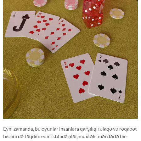
Eyni zamanda, bu oyunlar insanlara qarşılıqlı əlaqə və rəqabət
hissini də təqdim edir. İstifadəçilər, müxtəlif mərclərlə bir-