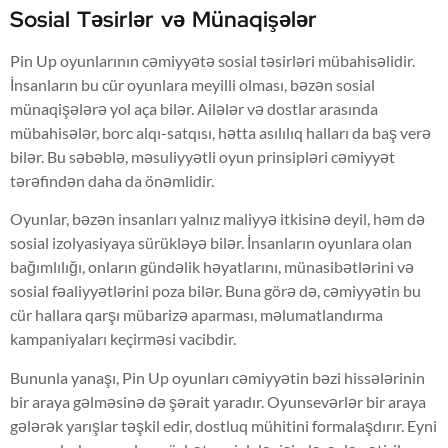
Sosial Təsirlər və Münaqişələr
Pin Up oyunlarının cəmiyyətə sosial təsirləri mübahisəlidir.
İnsanların bu cür oyunlara meyilli olması, bəzən sosial
münaqişələrə yol aça bilər. Ailələr və dostlar arasında
mübahisələr, borc alqı-satqısı, hətta asılılıq halları da baş verə
bilər. Bu səbəblə, məsuliyyətli oyun prinsipləri cəmiyyət
tərəfindən daha da önəmlidir.
Oyunlar, bəzən insanları yalnız maliyyə itkisinə deyil, həm də
sosial izolyasiyaya sürükləyə bilər. İnsanların oyunlara olan
bağımlılığı, onların gündəlik həyatlarını, münasibətlərini və
sosial fəaliyyətlərini poza bilər. Buna görə də, cəmiyyətin bu
cür hallara qarşı mübarizə aparması, məlumatlandırma
kampaniyaları keçirməsi vacibdir.
Bununla yanaşı, Pin Up oyunları cəmiyyətin bəzi hissələrinin
bir araya gəlməsinə də şərait yaradır. Oyunsevərlər bir araya
gələrək yarışlar təşkil edir, dostluq mühitini formalaşdırır. Eyni