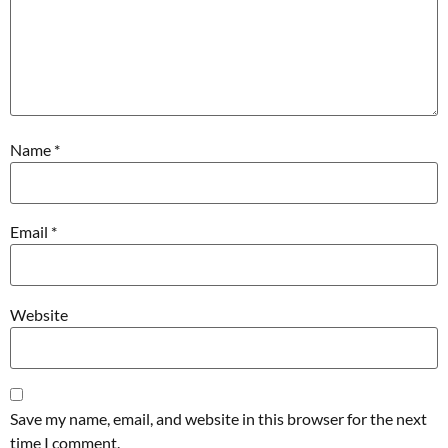
Name
*
Email
*
Website
Save my name, email, and website in this browser for the next
time I comment.