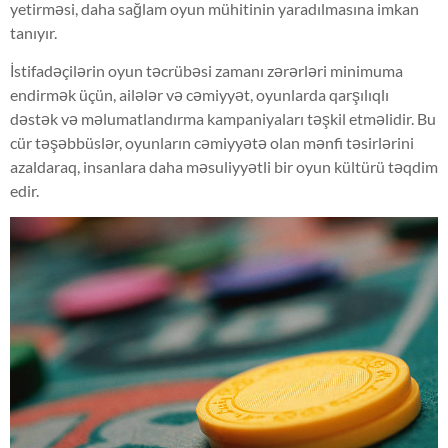
yetirməsi, daha sağlam oyun mühitinin yaradılmasına imkan
tanıyır.
İstifadəçilərin oyun təcrübəsi zamanı zərərləri minimuma
endirmək üçün, ailələr və cəmiyyət, oyunlarda qarşılıqlı
dəstək və məlumatlandırma kampaniyaları təşkil etməlidir. Bu
cür təşəbbüslər, oyunların cəmiyyətə olan mənfi təsirlərini
azaldaraq, insanlara daha məsuliyyətli bir oyun kültürü təqdim
edir.