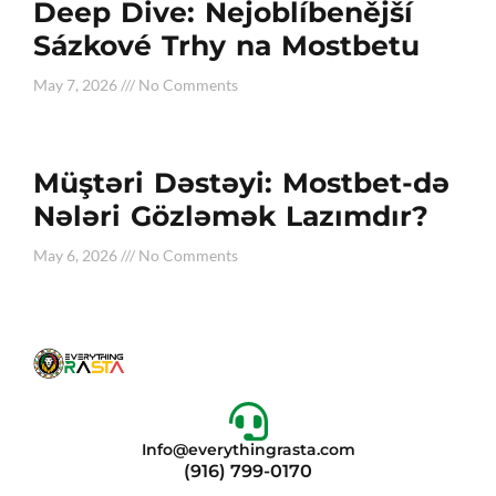
Deep Dive: Nejoblíbenější
Sázkové Trhy na Mostbetu
May 7, 2026
No Comments
Müştəri Dəstəyi: Mostbet-də
Nələri Gözləmək Lazımdır?
May 6, 2026
No Comments
Info@everythingrasta.com
(916) 799-0170