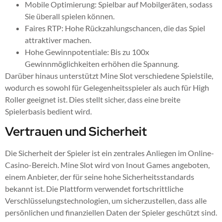
Mobile Optimierung: Spielbar auf Mobilgeräten, sodass
Sie überall spielen können.
Faires RTP: Hohe Rückzahlungschancen, die das Spiel
attraktiver machen.
Hohe Gewinnpotentiale: Bis zu 100x
Gewinnmöglichkeiten erhöhen die Spannung.
Darüber hinaus unterstützt Mine Slot verschiedene Spielstile,
wodurch es sowohl für Gelegenheitsspieler als auch für High
Roller geeignet ist. Dies stellt sicher, dass eine breite
Spielerbasis bedient wird.
Vertrauen und Sicherheit
Die Sicherheit der Spieler ist ein zentrales Anliegen im Online-
Casino-Bereich. Mine Slot wird von Inout Games angeboten,
einem Anbieter, der für seine hohe Sicherheitsstandards
bekannt ist. Die Plattform verwendet fortschrittliche
Verschlüsselungstechnologien, um sicherzustellen, dass alle
persönlichen und finanziellen Daten der Spieler geschützt sind.