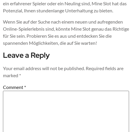
ein erfahrener Spieler oder ein Neuling sind, Mine Slot hat das
Potenzial, Ihnen stundenlange Unterhaltung zu bieten.
Wenn Sie auf der Suche nach einem neuen und aufregenden
Online-Spielerlebnis sind, könnte Mine Slot genau das Richtige
für Sie sein. Probieren Sie es aus und entdecken Sie die
spannenden Möglichkeiten, die auf Sie warten!
Leave a Reply
Your email address will not be published.
Required fields are
marked
*
Comment
*