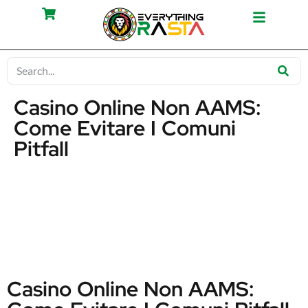
Casino Online Non AAMS:
Come Evitare I Comuni
Pitfall
Casino Online Non AAMS: