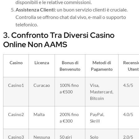
disponibili e le relative commissioni.
Assistenza Clienti:
un buon servizio clienti è cruciale.
Controlla se offrono chat dal vivo, e-mail o supporto
telefonico.
3. Confronto Tra Diversi Casino
Online Non AAMS
Casino
Licenza
Bonus di
Metodi di
Recensi
Benvenuto
Pagamento
Utent
Casino1
Curacao
100% fino
Visa,
4.5/5
a €500
Mastercard,
Bitcoin
Casino2
Malta
200% fino
PayPal,
4.0/5
a €300
Skrill
Casino3
Nessuna
50 giri
Solo
2.0/5