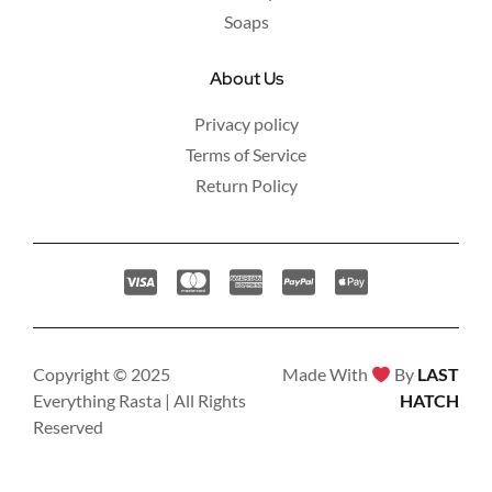
Soaps
About Us
Privacy policy
Terms of Service
Return Policy
Copyright © 2025
Made With
By
LAST
Everything Rasta | All Rights
HATCH
Reserved