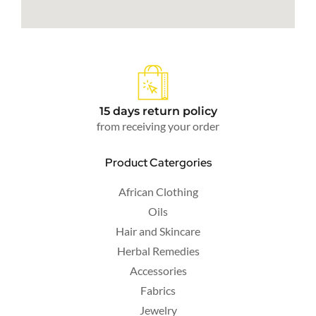
15 days return policy
from receiving your order
Product Catergories
African Clothing
Oils
Hair and Skincare
Herbal Remedies
Accessories
Fabrics
Jewelry