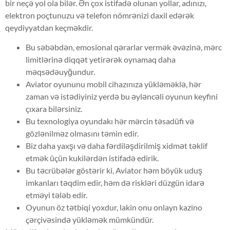
bir neçə yol ola bilər. Ən çox istifadə olunan yollar, adınızı,
elektron poçtunuzu və telefon nömrənizi daxil edərək
qeydiyyatdan keçməkdir.
Bu səbəbdən, emosional qərarlar vermək əvəzinə, mərc
limitlərinə diqqət yetirərək oynamaq daha
məqsədəuyğundur.
Aviator oyununu mobil cihazınıza yükləməklə, hər
zaman və istədiyiniz yerdə bu əyləncəli oyunun keyfini
çıxara bilərsiniz.
Bu texnologiya oyundakı hər mərcin təsadüfi və
gözlənilməz olmasını təmin edir.
Biz daha yaxşı və daha fərdiləşdirilmiş xidmət təklif
etmək üçün kukilərdən istifadə edirik.
Bu təcrübələr göstərir ki, Aviator həm böyük uduş
imkanları təqdim edir, həm də riskləri düzgün idarə
etməyi tələb edir.
Oyunun öz tətbiqi yoxdur, lakin onu onlayn kazino
çərçivəsində yükləmək mümkündür.