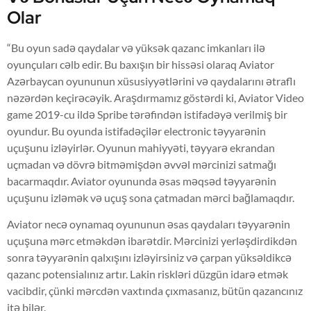
Olar
“Bu oyun sadə qaydalar və yüksək qazanc imkanları ilə
oyunçuları cəlb edir. Bu baxışın bir hissəsi olaraq Aviator
Azərbaycan oyununun xüsusiyyətlərini və qaydalarını ətraflı
nəzərdən keçirəcəyik. Araşdırmamız göstərdi ki, Aviator Video
game 2019-cu ildə Spribe tərəfindən istifadəyə verilmiş bir
oyundur. Bu oyunda istifadəçilər electronic təyyarənin
uçuşunu izləyirlər. Oyunun mahiyyəti, təyyarə ekrandan
uçmadan və dövrə bitməmişdən əvvəl mərcinizi satmağı
bacarmaqdır. Aviator oyununda əsas məqsəd təyyarənin
uçuşunu izləmək və uçuş sona çatmadan mərci bağlamaqdır.
Aviator necə oynamaq oyununun əsas qaydaları təyyarənin
uçuşuna mərc etməkdən ibarətdir. Mərcinizi yerləşdirdikdən
sonra təyyarənin qalxışını izləyirsiniz və çarpan yüksəldikcə
qazanc potensialınız artır. Lakin riskləri düzgün idarə etmək
vacibdir, çünki mərcdən vaxtında çıxmasanız, bütün qazancınız
itə bilər.