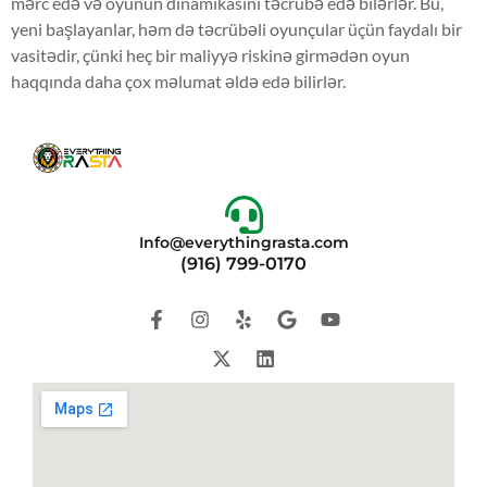
mərc edə və oyunun dinamikasını təcrübə edə bilərlər. Bu,
yeni başlayanlar, həm də təcrübəli oyunçular üçün faydalı bir
vasitədir, çünki heç bir maliyyə riskinə girmədən oyun
haqqında daha çox məlumat əldə edə bilirlər.
Info@everythingrasta.com
(916) 799-0170