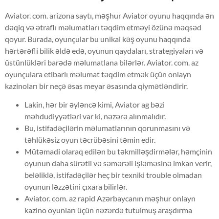
Aviator. com. arizona saytı, məşhur Aviator oyunu haqqında ən
dəqiq və ətraflı məlumatları təqdim etməyi özünə məqsəd
qoyur. Burada, oyunçular bu unikal kəş oyunu haqqında
hərtərəfli bilik əldə edə, oyunun qaydaları, strategiyaları və
üstünlükləri barədə məlumatlana bilərlər. Aviator. com. az
oyunçulara etibarlı məlumat təqdim etmək üçün onlayn
kazinoları bir neçə əsas meyar əsasında qiymətləndirir.
Lakin, hər bir əyləncə kimi, Aviator ag bəzi
məhdudiyyətləri var ki, nəzərə alınmalıdır.
Bu, istifadəçilərin məlumatlarının qorunmasını və
təhlükəsiz oyun təcrübəsini təmin edir.
Mütəmadi olaraq edilən bu təkmilləşdirmələr, həmçinin
oyunun daha sürətli və səmərəli işləməsinə imkan verir,
beləliklə, istifadəçilər heç bir texniki trouble olmadan
oyunun ləzzətini çıxara bilirlər.
Aviator. com. az rapid Azərbaycanın məşhur onlayn
kazino oyunları üçün nəzərdə tutulmuş araşdırma