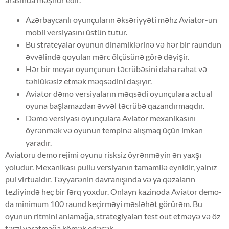
Azərbaycanlı oyunçuların əksəriyyəti məhz Aviator-un
mobil versiyasını üstün tutur.
Bu strateyalar oyunun dinamiklərinə və hər bir raundun
əvvəlində qoyulan mərc ölçüsünə görə dəyişir.
Hər bir meyar oyunçunun təcrübəsini daha rahat və
təhlükəsiz etmək məqsədini daşıyır.
Aviator dəmo versiyaların məqsədi oyunçulara actual
oyuna başlamazdan əvvəl təcrübə qazandırmaqdır.
Dəmo versiyası oyunçulara Aviator mexanikasını
öyrənmək və oyunun tempinə alışmaq üçün imkan
yaradır.
Aviatoru demo rejimi oyunu risksiz öyrənməyin ən yaxşı
yoludur. Mexanikası pullu versiyanın tamamilə eynidir, yalnız
pul virtualdır. Təyyarənin davranışında və ya qəzaların
tezliyində heç bir fərq yoxdur. Onlayn kazinoda Aviator demo-
da minimum 100 raund keçirməyi məsləhət görürəm. Bu
oyunun ritmini anlamağa, strategiyaları test out etməyə və öz
tərzi yaratmağa kömək edəcək.