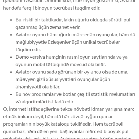
qələbənin əsasıdır. Ümumilikdə, true rəylər göstərir ki, Aviator
hər dəfə fərqli bir oyun təcrübəsi təqdim edir.
Bu, riskli bir taktikadır, lakin uğurlu olduqda sürətli pul
qazanmaq üçün zəmanət verir.
Aviator oyunu həm uğurlu mərc edən oyunçular, həm də
məğlubiyyətlə üzləşənlər üçün unikal təcrübələr
təqdim edir.
Dəmo versiya həmçinin rəsmi oyun saytlarında və ya
oyunun mobil tətbiqində mövcud ola bilər.
Aviator oyunu sadə görünən bir əyləncə olsa de uma,
müəyyən gizli xüsusiyyətləri oyunçular üçün
əhəmiyyətli ola bilər.
Bu növ proqramlar və botlar, çeşitli statistik məlumatları
və alqoritmləri istifadə edir.
O, İnternet istifadəçilərinə təkcə növbəti idman yarışına mərc
etmək imkanı deyil, həm də hər zövqə uyğun qumar
proqramlarının böyük kataloqu təklif edir. Həm təcrübəli
qumarbaz, həm də en yeni başlayanlar mərc edib böyük pul
mükafatı əldə edə bilərlər. Aviator mərc etmək üçün portalın