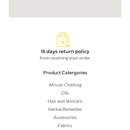
15 days return policy
from receiving your order
Product Catergories
African Clothing
Oils
Hair and Skincare
Herbal Remedies
Accessories
Fabrics