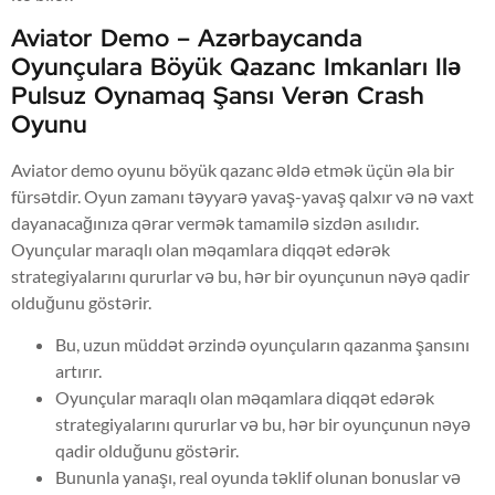
Aviator Demo – Azərbaycanda
Oyunçulara Böyük Qazanc Imkanları Ilə
Pulsuz Oynamaq Şansı Verən Crash
Oyunu
Aviator demo oyunu böyük qazanc əldə etmək üçün əla bir
fürsətdir. Oyun zamanı təyyarə yavaş-yavaş qalxır və nə vaxt
dayanacağınıza qərar vermək tamamilə sizdən asılıdır.
Oyunçular maraqlı olan məqamlara diqqət edərək
strategiyalarını qururlar və bu, hər bir oyunçunun nəyə qadir
olduğunu göstərir.
Bu, uzun müddət ərzində oyunçuların qazanma şansını
artırır.
Oyunçular maraqlı olan məqamlara diqqət edərək
strategiyalarını qururlar və bu, hər bir oyunçunun nəyə
qadir olduğunu göstərir.
Bununla yanaşı, real oyunda təklif olunan bonuslar və