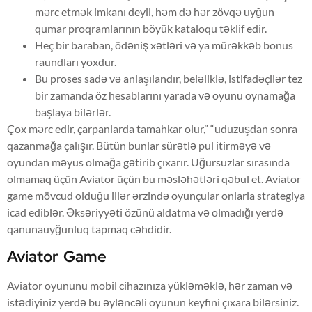
mərc etmək imkanı deyil, həm də hər zövqə uyğun
qumar proqramlarının böyük kataloqu təklif edir.
Heç bir baraban, ödəniş xətləri və ya mürəkkəb bonus
raundları yoxdur.
Bu proses sadə və anlaşılandır, beləliklə, istifadəçilər tez
bir zamanda öz hesablarını yarada və oyunu oynamağa
başlaya bilərlər.
Çox mərc edir, çarpanlarda tamahkar olur,” “uduzuşdan sonra
qazanmağa çalışır. Bütün bunlar sürətlə pul itirməyə və
oyundan məyus olmağa gətirib çıxarır. Uğursuzlar sırasında
olmamaq üçün Aviator üçün bu məsləhətləri qəbul et. Aviator
game mövcud olduğu illər ərzində oyunçular onlarla strategiya
icad ediblər. Əksəriyyəti özünü aldatma və olmadığı yerdə
qanunauyğunluq tapmaq cəhdidir.
Aviator Game
Aviator oyununu mobil cihazınıza yükləməklə, hər zaman və
istədiyiniz yerdə bu əyləncəli oyunun keyfini çıxara bilərsiniz.