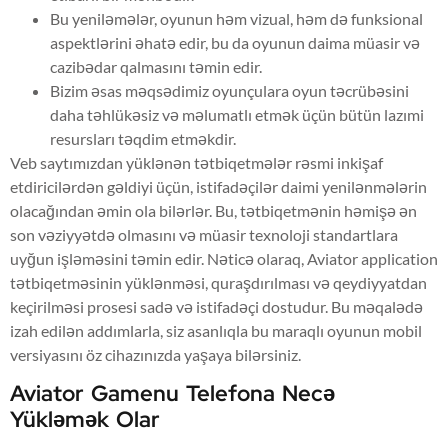
Bu yeniləmələr, oyunun həm vizual, həm də funksional
aspektlərini əhatə edir, bu da oyunun daima müasir və
cazibədar qalmasını təmin edir.
Bizim əsas məqsədimiz oyunçulara oyun təcrübəsini
daha təhlükəsiz və məlumatlı etmək üçün bütün lazımi
resursları təqdim etməkdir.
Veb saytımızdan yüklənən tətbiqetmələr rəsmi inkişaf
etdiricilərdən gəldiyi üçün, istifadəçilər daimi yenilənmələrin
olacağından əmin ola bilərlər. Bu, tətbiqetmənin həmişə ən
son vəziyyətdə olmasını və müasir texnoloji standartlara
uyğun işləməsini təmin edir. Nəticə olaraq, Aviator application
tətbiqetməsinin yüklənməsi, quraşdırılması və qeydiyyatdan
keçirilməsi prosesi sadə və istifadəçi dostudur. Bu məqalədə
izah edilən addımlarla, siz asanlıqla bu maraqlı oyunun mobil
versiyasını öz cihazınızda yaşaya bilərsiniz.
Aviator Gamenu Telefona Necə
Yükləmək Olar