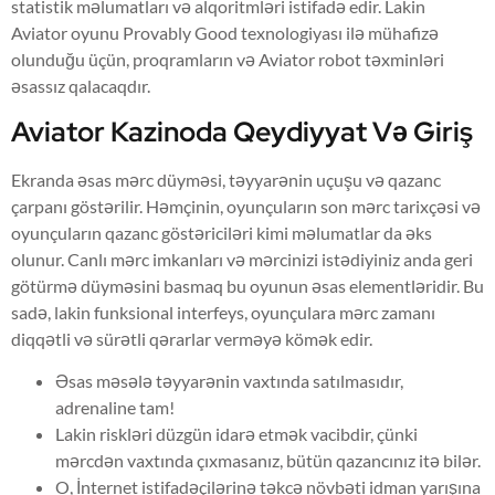
statistik məlumatları və alqoritmləri istifadə edir. Lakin
Aviator oyunu Provably Good texnologiyası ilə mühafizə
olunduğu üçün, proqramların və Aviator robot təxminləri
əsassız qalacaqdır.
Aviator Kazinoda Qeydiyyat Və Giriş
Ekranda əsas mərc düyməsi, təyyarənin uçuşu və qazanc
çarpanı göstərilir. Həmçinin, oyunçuların son mərc tarixçəsi və
oyunçuların qazanc göstəriciləri kimi məlumatlar da əks
olunur. Canlı mərc imkanları və mərcinizi istədiyiniz anda geri
götürmə düyməsini basmaq bu oyunun əsas elementləridir. Bu
sadə, lakin funksional interfeys, oyunçulara mərc zamanı
diqqətli və sürətli qərarlar verməyə kömək edir.
Əsas məsələ təyyarənin vaxtında satılmasıdır,
adrenaline tam!
Lakin riskləri düzgün idarə etmək vacibdir, çünki
mərcdən vaxtında çıxmasanız, bütün qazancınız itə bilər.
O, İnternet istifadəçilərinə təkcə növbəti idman yarışına