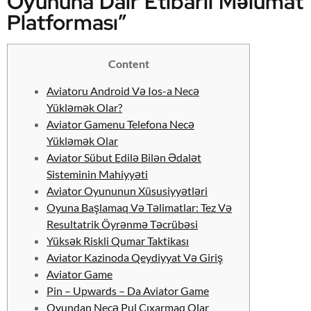
Oyununa Dair Etibarlı Məlumat
Platforması”
Content
Aviatoru Android Və Ios-a Necə
Yükləmək Olar?
Aviator Gamenu Telefona Necə
Yükləmək Olar
Aviator Sübut Edilə Bilən Ədalət
Sisteminin Mahiyyəti
Aviator Oyununun Xüsusiyyətləri
Oyuna Başlamaq Və Təlimatlar: Tez Və
Resultatrik Öyrənmə Təcrübəsi
Yüksək Riskli Qumar Taktikası
Aviator Kazinoda Qeydiyyat Və Giriş
Aviator Game
Pin – Upwards – Da Aviator Game
Oyundan Necə Pul Çıxarmaq Olar