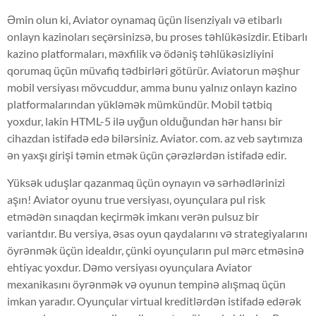
Əmin olun ki, Aviator oynamaq üçün lisenziyalı və etibarlı
onlayn kazinoları seçərsinizsə, bu proses təhlükəsizdir. Etibarlı
kazino platformaları, məxfilik və ödəniş təhlükəsizliyini
qorumaq üçün müvafiq tədbirləri götürür. Aviatorun məşhur
mobil versiyası mövcuddur, amma bunu yalnız onlayn kazino
platformalarından yükləmək mümkündür. Mobil tətbiq
yoxdur, lakin HTML-5 ilə uyğun olduğundan hər hansı bir
cihazdan istifadə edə bilərsiniz. Aviator. com. az veb saytımıza
ən yaxşı girişi təmin etmək üçün çərəzlərdən istifadə edir.
Yüksək uduşlar qazanmaq üçün oynayın və sərhədlərinizi
aşın! Aviator oyunu true versiyası, oyunçulara pul risk
etmədən sınaqdan keçirmək imkanı verən pulsuz bir
variantdır. Bu versiya, əsas oyun qaydalarını və strategiyalarını
öyrənmək üçün idealdır, çünki oyunçuların pul mərc etməsinə
ehtiyac yoxdur. Dəmo versiyası oyunçulara Aviator
mexanikasını öyrənmək və oyunun tempinə alışmaq üçün
imkan yaradır. Oyunçular virtual kreditlərdən istifadə edərək