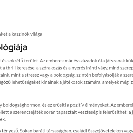
ket a kaszinók világa
lógiája
tt és sokrétű terület. Az emberek már évszázadok óta játszanak kü
t a thrill keresése, a szórakozás és a nyerés iránti vágy, mind szer
taink, mint a stressz vagy a boldogság, szintén befolyásolják a sze
yűgöző lehetőségeket kínálnak a játékosok számára, amelyek még iz
y boldogsághormon, és ez erősíti a pozitív élményeket. Az embere
llett a szerencsejáték során tapasztalt veszteség is felerősítheti 
ek.
s tényező. Sokan baráti társaságban, családi összejöveteleken vag