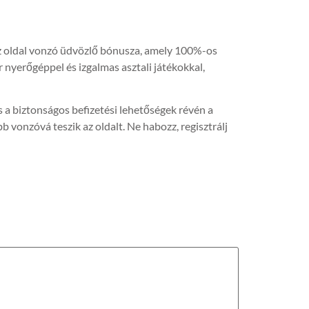
Az oldal vonzó üdvözlő bónusza, amely 100%-os
r nyerőgéppel és izgalmas asztali játékokkal,
s a biztonságos befizetési lehetőségek révén a
vonzóvá teszik az oldalt. Ne habozz, regisztrálj