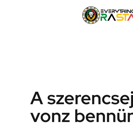
A szerencsej
vonz bennün