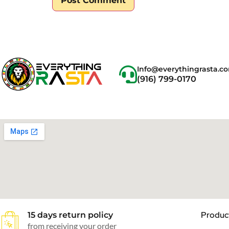
Info@everythingrasta.c
(916) 799-0170
Produc
15 days return policy
from receiving your order