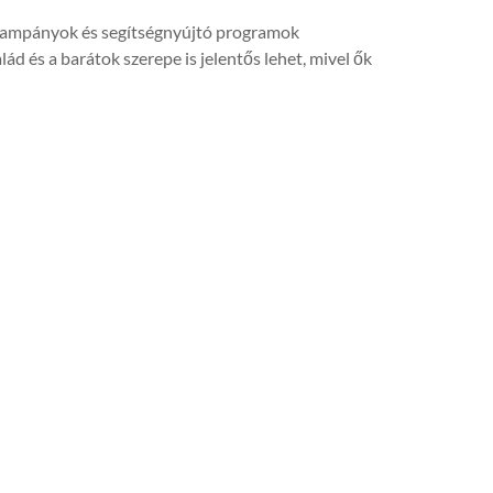
 kampányok és segítségnyújtó programok
ád és a barátok szerepe is jelentős lehet, mivel ők