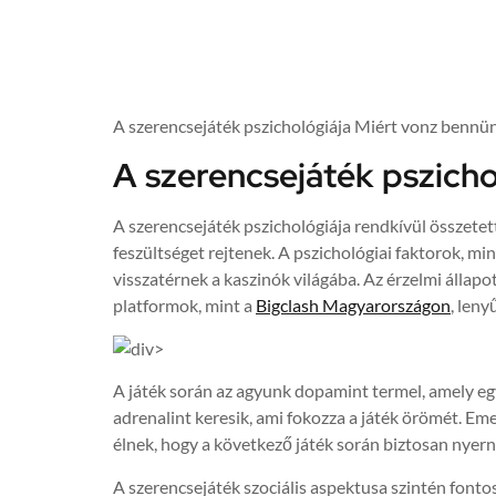
A szerencsejáték pszichológiája Miért vonz bennün
A szerencsejáték pszicho
A szerencsejáték pszichológiája rendkívül összete
feszültséget rejtenek. A pszichológiai faktorok, min
visszatérnek a kaszinók világába. Az érzelmi állapo
platformok, mint a
Bigclash Magyarországon
, len
A játék során az agyunk dopamint termel, amely eg
adrenalint keresik, ami fokozza a játék örömét. Eme
élnek, hogy a következő játék során biztosan nyern
A szerencsejáték szociális aspektusa szintén fonto