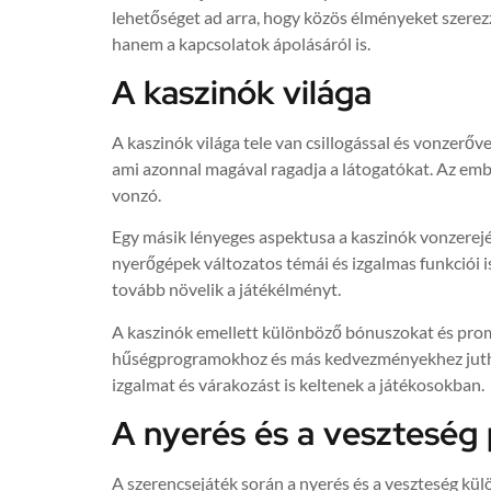
lehetőséget ad arra, hogy közös élményeket szerezz
hanem a kapcsolatok ápolásáról is.
A kaszinók világa
A kaszinók világa tele van csillogással és vonzerő
ami azonnal magával ragadja a látogatókat. Az emb
vonzó.
Egy másik lényeges aspektusa a kaszinók vonzerejének
nyerőgépek változatos témái és izgalmas funkciói i
tovább növelik a játékélményt.
A kaszinók emellett különböző bónuszokat és promó
hűségprogramokhoz és más kedvezményekhez juthat
izgalmat és várakozást is keltenek a játékosokban.
A nyerés és a veszteség 
A szerencsejáték során a nyerés és a veszteség külö