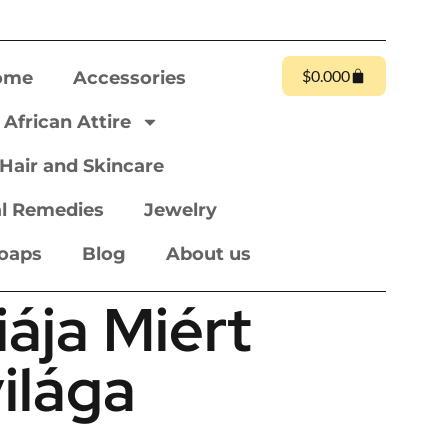
$
0.00
0
ome
Accessories
African Attire
Hair and Skincare
l Remedies
Jewelry
oaps
Blog
About us
ája Miért
ilága