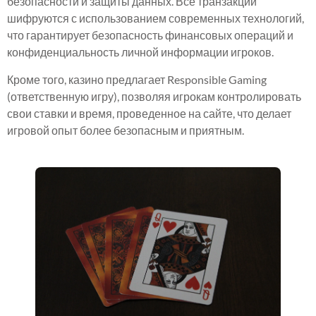
безопасности и защиты данных. Все транзакции
шифруются с использованием современных технологий,
что гарантирует безопасность финансовых операций и
конфиденциальность личной информации игроков.
Кроме того, казино предлагает Responsible Gaming
(ответственную игру), позволяя игрокам контролировать
свои ставки и время, проведенное на сайте, что делает
игровой опыт более безопасным и приятным.