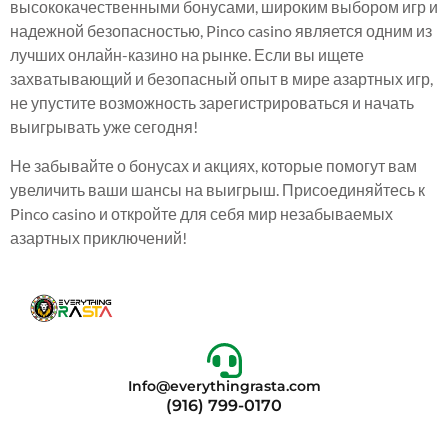
высококачественными бонусами, широким выбором игр и
надежной безопасностью, Pinco casino является одним из
лучших онлайн-казино на рынке. Если вы ищете
захватывающий и безопасный опыт в мире азартных игр,
не упустите возможность зарегистрироваться и начать
выигрывать уже сегодня!
Не забывайте о бонусах и акциях, которые помогут вам
увеличить ваши шансы на выигрыш. Присоединяйтесь к
Pinco casino и откройте для себя мир незабываемых
азартных приключений!
Info@everythingrasta.com
(916) 799-0170