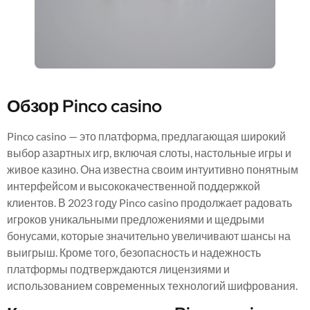
Обзор Pinco casino
Pinco casino — это платформа, предлагающая широкий
выбор азартных игр, включая слоты, настольные игры и
живое казино. Она известна своим интуитивно понятным
интерфейсом и высококачественной поддержкой
клиентов. В 2023 году Pinco casino продолжает радовать
игроков уникальными предложениями и щедрыми
бонусами, которые значительно увеличивают шансы на
выигрыш. Кроме того, безопасность и надежность
платформы подтверждаются лицензиями и
использованием современных технологий шифрования.